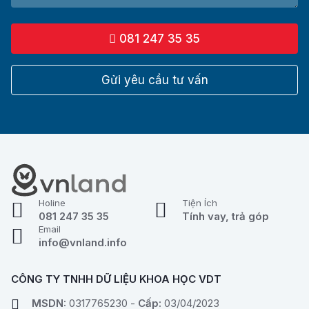
081 247 35 35
Gửi yêu cầu tư vấn
Holine
Tiện Ích
081 247 35 35
Tính vay, trả góp
Email
info@vnland.info
CÔNG TY TNHH DỮ LIỆU KHOA HỌC VDT
MSDN:
0317765230 -
Cấp:
03/04/2023