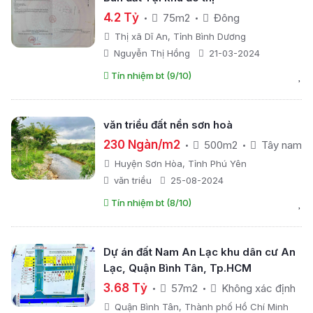
4.2 Tỷ
75m2
Đông
Thị xã Dĩ An, Tỉnh Bình Dương
Nguyễn Thị Hồng
21-03-2024
Tín nhiệm bt (9/10)
văn triều đất nền sơn hoà
230 Ngàn/m2
500m2
Tây nam
Huyện Sơn Hòa, Tỉnh Phú Yên
văn triều
25-08-2024
Tín nhiệm bt (8/10)
Dự án đất Nam An Lạc khu dân cư An
Lạc, Quận Bình Tân, Tp.HCM
3.68 Tỷ
57m2
Không xác định
Quận Bình Tân, Thành phố Hồ Chí Minh