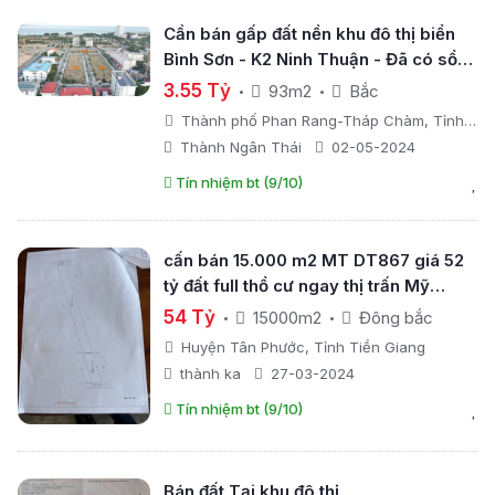
Cần bán gấp đất nền khu đô thị biển
Bình Sơn - K2 Ninh Thuận - Đã có sổ
riêng sở hữu lâu dài
3.55 Tỷ
93m2
Bắc
Thành phố Phan Rang-Tháp Chàm, Tỉnh
Ninh Thuận
Thành Ngân Thái
02-05-2024
Tín nhiệm bt (9/10)
cấn bán 15.000 m2 MT DT867 giá 52
tỷ đất full thổ cư ngay thị trấn Mỹ
Phước, Tiền Giang
54 Tỷ
15000m2
Đông bắc
Huyện Tân Phước, Tỉnh Tiền Giang
thành ka
27-03-2024
Tín nhiệm bt (9/10)
Bán đất Tại khu đô thị