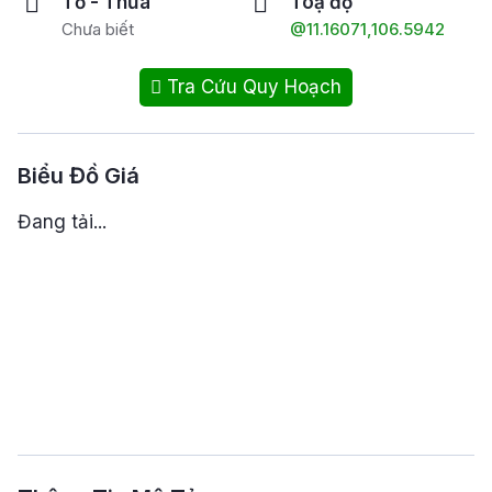
Tờ - Thửa
Toạ độ
Chưa biết
@11.16071,106.5942
Tra Cứu Quy Hoạch
Biểu Đồ Giá
Đang tải...