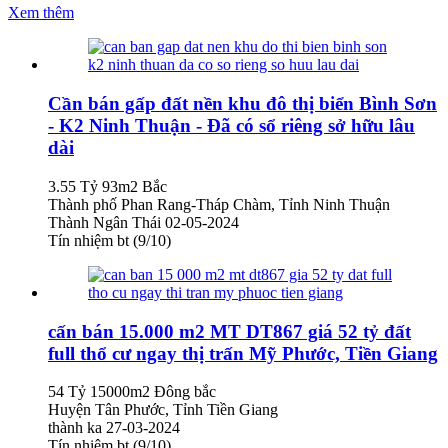
Xem thêm
Cần bán gấp đất nền khu đô thị biển Bình Sơn
- K2 Ninh Thuận - Đã có sổ riêng sở hữu lâu
dài
3.55 Tỷ
93m2
Bắc
Thành phố Phan Rang-Tháp Chàm, Tỉnh Ninh Thuận
Thành Ngân Thái
02-05-2024
Tín nhiệm bt (9/10)
cấn bán 15.000 m2 MT DT867 giá 52 tỷ đất
full thổ cư ngay thị trấn Mỹ Phước, Tiền Giang
54 Tỷ
15000m2
Đông bắc
Huyện Tân Phước, Tỉnh Tiền Giang
thành ka
27-03-2024
Tín nhiệm bt (9/10)