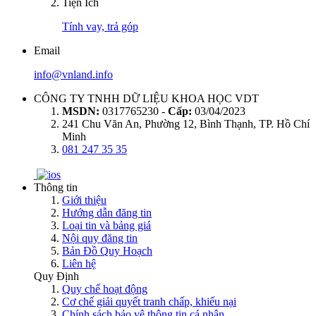
Tiện Ích
Tính vay, trả góp
Email
info@vnland.info
CÔNG TY TNHH DỮ LIỆU KHOA HỌC VDT
MSDN:
0317765230 -
Cấp:
03/04/2023
241 Chu Văn An, Phường 12, Bình Thạnh, TP. Hồ Chí
Minh
081 247 35 35
Thông tin
Giới thiệu
Hướng dẫn đăng tin
Loại tin và bảng giá
Nội quy đăng tin
Bản Đồ Quy Hoạch
Liên hệ
Quy Định
Quy chế hoạt động
Cơ chế giải quyết tranh chấp, khiếu nại
Chính sách bảo vệ thông tin cá nhân