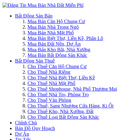
Bất Động Sản Bán
Mua Bán Căn Hộ Chung Cư
Mua Bán Nhà Trong Ngõ
Mua Bán Nhà Mặt Phố
Mua Bán Biệt Thự, Liền Kề, Phân Lô
Mua Bán Đất Nền, Dự Án
Mua Bán Kho Bãi, Nhà Xưởng
Mua Bán Bất Động Sản Khác
Bất Động Sản Thuê
Cho Thuê Căn Hộ Chung Cư
Cho Thuê Nhà Riêng
Cho Thuê Nhà Biệt Thự, Liền Kề
Cho Thuê Nhà Mặt Phố
Cho Thuê Shophouse, Nhà Phố Thương Mại
Cho Thuê Nhà Trọ, Phòng Trọ
Cho Thuê Văn Phòng
Cho Thuê, Sang Nhượng Cửa Hàng, Ki Ốt
Cho Thuê Kho, Nhà Xưởng, Đất
Cho Thuê Loại Bất Động Sản Khác
Chính Chủ
Bản Đồ Quy Hoạch
Dự Án
Tin Tức