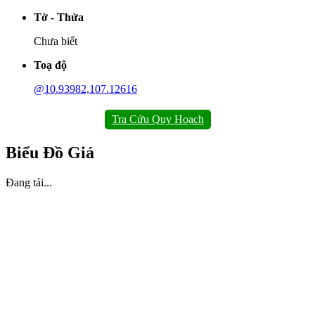
Tờ - Thửa
Chưa biết
Toạ độ
@10.93982,107.12616
Tra Cứu Quy Hoạch
Biểu Đồ Giá
Đang tải...