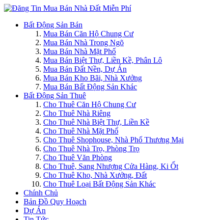
Bất Động Sản Bán
Mua Bán Căn Hộ Chung Cư
Mua Bán Nhà Trong Ngõ
Mua Bán Nhà Mặt Phố
Mua Bán Biệt Thự, Liền Kề, Phân Lô
Mua Bán Đất Nền, Dự Án
Mua Bán Kho Bãi, Nhà Xưởng
Mua Bán Bất Động Sản Khác
Bất Động Sản Thuê
Cho Thuê Căn Hộ Chung Cư
Cho Thuê Nhà Riêng
Cho Thuê Nhà Biệt Thự, Liền Kề
Cho Thuê Nhà Mặt Phố
Cho Thuê Shophouse, Nhà Phố Thương Mại
Cho Thuê Nhà Trọ, Phòng Trọ
Cho Thuê Văn Phòng
Cho Thuê, Sang Nhượng Cửa Hàng, Ki Ốt
Cho Thuê Kho, Nhà Xưởng, Đất
Cho Thuê Loại Bất Động Sản Khác
Chính Chủ
Bản Đồ Quy Hoạch
Dự Án
Tin Tức