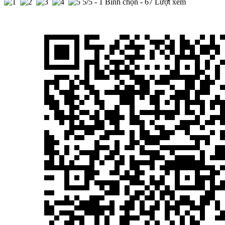
5
/5 -
1
Bình chọn - 67 Lượt xem