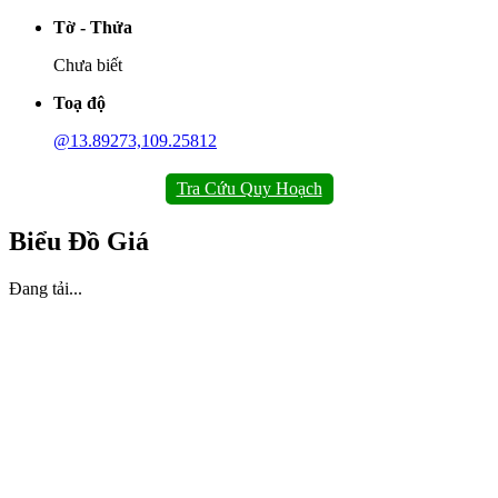
Tờ - Thửa
Chưa biết
Toạ độ
@13.89273,109.25812
Tra Cứu Quy Hoạch
Biểu Đồ Giá
Đang tải...