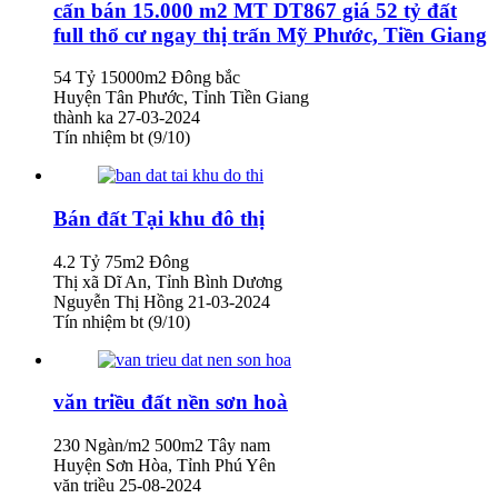
cấn bán 15.000 m2 MT DT867 giá 52 tỷ đất
full thổ cư ngay thị trấn Mỹ Phước, Tiền Giang
54 Tỷ
15000m2
Đông bắc
Huyện Tân Phước, Tỉnh Tiền Giang
thành ka
27-03-2024
Tín nhiệm bt (9/10)
Bán đất Tại khu đô thị
4.2 Tỷ
75m2
Đông
Thị xã Dĩ An, Tỉnh Bình Dương
Nguyễn Thị Hồng
21-03-2024
Tín nhiệm bt (9/10)
văn triều đất nền sơn hoà
230 Ngàn/m2
500m2
Tây nam
Huyện Sơn Hòa, Tỉnh Phú Yên
văn triều
25-08-2024