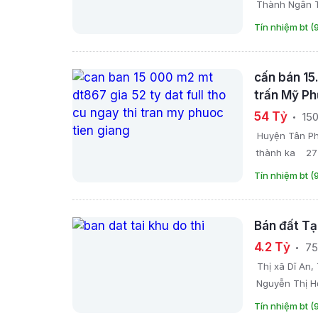
Thành Ngân 
Tín nhiệm bt (
cấn bán 15
trấn Mỹ Ph
54 Tỷ
15
Huyện Tân Ph
thành ka
27
Tín nhiệm bt (
Bán đất Tại
4.2 Tỷ
7
Thị xã Dĩ An,
Nguyễn Thị 
Tín nhiệm bt (