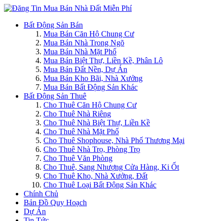
Bất Động Sản Bán
Mua Bán Căn Hộ Chung Cư
Mua Bán Nhà Trong Ngõ
Mua Bán Nhà Mặt Phố
Mua Bán Biệt Thự, Liền Kề, Phân Lô
Mua Bán Đất Nền, Dự Án
Mua Bán Kho Bãi, Nhà Xưởng
Mua Bán Bất Động Sản Khác
Bất Động Sản Thuê
Cho Thuê Căn Hộ Chung Cư
Cho Thuê Nhà Riêng
Cho Thuê Nhà Biệt Thự, Liền Kề
Cho Thuê Nhà Mặt Phố
Cho Thuê Shophouse, Nhà Phố Thương Mại
Cho Thuê Nhà Trọ, Phòng Trọ
Cho Thuê Văn Phòng
Cho Thuê, Sang Nhượng Cửa Hàng, Ki Ốt
Cho Thuê Kho, Nhà Xưởng, Đất
Cho Thuê Loại Bất Động Sản Khác
Chính Chủ
Bản Đồ Quy Hoạch
Dự Án
Tin Tức