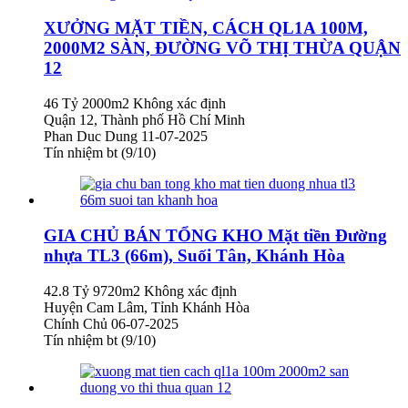
XƯỞNG MẶT TIỀN, CÁCH QL1A 100M,
2000M2 SÀN, ĐƯỜNG VÕ THỊ THỪA QUẬN
12
46 Tỷ
2000m2
Không xác định
Quận 12, Thành phố Hồ Chí Minh
Phan Duc Dung
11-07-2025
Tín nhiệm bt (9/10)
GIA CHỦ BÁN TỔNG KHO Mặt tiền Đường
nhựa TL3 (66m), Suối Tân, Khánh Hòa
42.8 Tỷ
9720m2
Không xác định
Huyện Cam Lâm, Tỉnh Khánh Hòa
Chính Chủ
06-07-2025
Tín nhiệm bt (9/10)