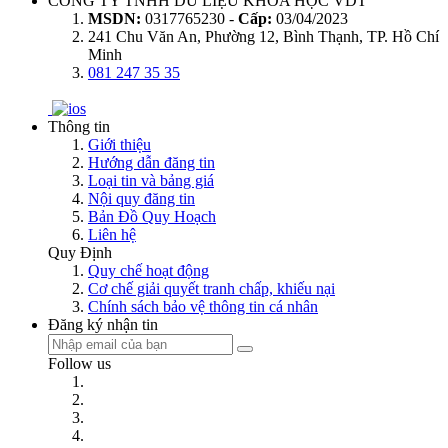
CÔNG TY TNHH DỮ LIỆU KHOA HỌC VDT
MSDN:
0317765230 -
Cấp:
03/04/2023
241 Chu Văn An, Phường 12, Bình Thạnh, TP. Hồ Chí
Minh
081 247 35 35
Thông tin
Giới thiệu
Hướng dẫn đăng tin
Loại tin và bảng giá
Nội quy đăng tin
Bản Đồ Quy Hoạch
Liên hệ
Quy Định
Quy chế hoạt động
Cơ chế giải quyết tranh chấp, khiếu nại
Chính sách bảo vệ thông tin cá nhân
Đăng ký nhận tin
Follow us