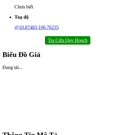
Chưa biết
Toạ độ
@10.87483,106.76235
Tra Cứu Quy Hoạch
Biểu Đồ Giá
Đang tải...
Thông Tin Mô Tả