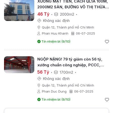
XƯỞNG MẶT TIỀN, CÁCH QL1A 100M,
2000M2 SÀN, ĐƯỜNG VÕ THỊ THỪA
QUẬN 12
46 Tỷ
2000m2
Không xác định
Quận 12, Thành phố Hồ Chí Minh
Phan Huu Khanh
06-07-2025
Tín nhiệm bt (9/10)
NGỘP NẶNG! 79 tỷ giảm còn 56 tỷ,
xưởng chuẩn công nghiệp, PCCC,
ngay QL1A
56 Tỷ
1700m2
Không xác định
Quận 12, Thành phố Hồ Chí Minh
Phan Duc Dung
06-07-2025
Tín nhiệm bt (9/10)