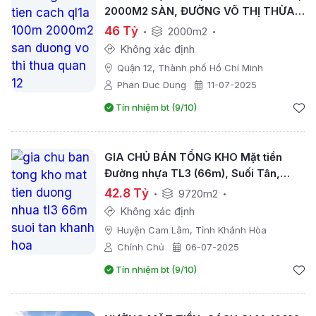
2000M2 SÀN, ĐƯỜNG VÕ THỊ THỪA
QUẬN 12
46 Tỷ
2000m2
Không xác định
Quận 12, Thành phố Hồ Chí Minh
Phan Duc Dung
11-07-2025
Tín nhiệm bt (9/10)
GIA CHỦ BÁN TỔNG KHO Mặt tiền
Đường nhựa TL3 (66m), Suối Tân,
Khánh Hòa
42.8 Tỷ
9720m2
Không xác định
Huyện Cam Lâm, Tỉnh Khánh Hòa
Chính Chủ
06-07-2025
Tín nhiệm bt (9/10)