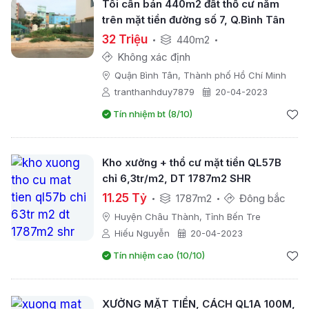
Tôi cần bán 440m2 đất thổ cư nằm
trên mặt tiền đường số 7, Q.Bình Tân
32 Triệu
440m2
Không xác định
Quận Bình Tân, Thành phố Hồ Chí Minh
tranthanhduy7879
20-04-2023
Tín nhiệm bt (8/10)
Kho xưởng + thổ cư mặt tiền QL57B
chỉ 6,3tr/m2, DT 1787m2 SHR
11.25 Tỷ
1787m2
Đông bắc
Huyện Châu Thành, Tỉnh Bến Tre
Hiếu Nguyễn
20-04-2023
Tín nhiệm cao (10/10)
XƯỞNG MẶT TIỀN, CÁCH QL1A 100M,