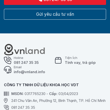
Gửi yêu cầu tư vấn
Holine
Tiện Ích
081 247 35 35
Tính vay, trả góp
Email
info@vnland.info
CÔNG TY TNHH DỮ LIỆU KHOA HỌC VDT
MSDN:
0317765230 -
Cấp:
03/04/2023
241 Chu Văn An, Phường 12, Bình Thạnh, TP. Hồ Chí Minh
081 247 35 35