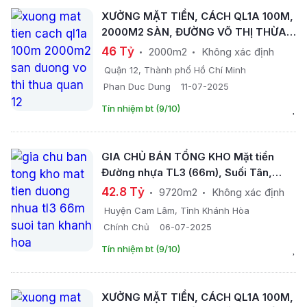
XƯỞNG MẶT TIỀN, CÁCH QL1A 100M,
2000M2 SÀN, ĐƯỜNG VÕ THỊ THỪA
QUẬN 12
46 Tỷ
2000m2
Không xác định
Quận 12, Thành phố Hồ Chí Minh
Phan Duc Dung
11-07-2025
Tín nhiệm bt (9/10)
GIA CHỦ BÁN TỔNG KHO Mặt tiền
Đường nhựa TL3 (66m), Suối Tân,
Khánh Hòa
42.8 Tỷ
9720m2
Không xác định
Huyện Cam Lâm, Tỉnh Khánh Hòa
Chính Chủ
06-07-2025
Tín nhiệm bt (9/10)
XƯỞNG MẶT TIỀN, CÁCH QL1A 100M,