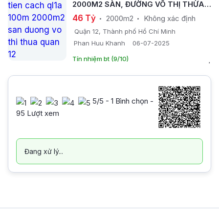
2000M2 SÀN, ĐƯỜNG VÕ THỊ THỪA
QUẬN 12
46 Tỷ
2000m2
Không xác định
Quận 12, Thành phố Hồ Chí Minh
Phan Huu Khanh
06-07-2025
Tín nhiệm bt (9/10)
5
/5 -
1
Bình chọn -
95 Lượt xem
Đang xử lý...