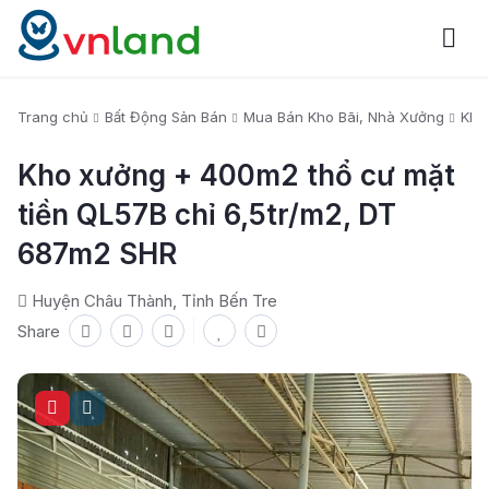
Trang chủ
Bất Động Sản Bán
Mua Bán Kho Bãi, Nhà Xưởng
Kho
Kho xưởng + 400m2 thổ cư mặt
tiền QL57B chỉ 6,5tr/m2, DT
687m2 SHR
Huyện Châu Thành, Tỉnh Bến Tre
Share