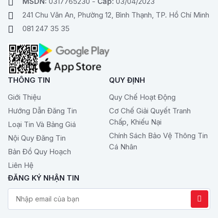
MSDN:
0317765230 -
Cấp:
03/04/2023
241 Chu Văn An, Phường 12, Bình Thạnh, TP. Hồ Chí Minh
081 247 35 35
THÔNG TIN
QUY ĐỊNH
Giới Thiệu
Quy Chế Hoạt Động
Hướng Dẫn Đăng Tin
Cơ Chế Giải Quyết Tranh
Chấp, Khiếu Nại
Loại Tin Và Bảng Giá
Chính Sách Bảo Vệ Thông Tin
Nội Quy Đăng Tin
Cá Nhân
Bản Đồ Quy Hoạch
Liên Hệ
ĐĂNG KÝ NHẬN TIN