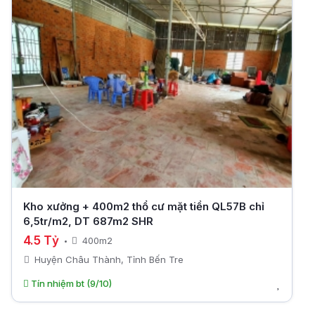
Kho xưởng + 400m2 thổ cư mặt tiền QL57B chỉ
6,5tr/m2, DT 687m2 SHR
4.5 Tỷ
400m2
Huyện Châu Thành, Tỉnh Bến Tre
Tín nhiệm bt (9/10)