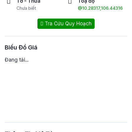
Tờ - Thửa
Toạ độ
Chưa biết
@10.28317,106.44316
Tra Cứu Quy Hoạch
Biểu Đồ Giá
Đang tải...