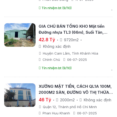
Tín nhiệm bt (9/10)
GIA CHỦ BÁN TỔNG KHO Mặt tiền
Đường nhựa TL3 (66m), Suối Tân,
Khánh Hòa
42.8 Tỷ
9720m2
Không xác định
Huyện Cam Lâm, Tỉnh Khánh Hòa
Chính Chủ
06-07-2025
Tín nhiệm bt (9/10)
XƯỞNG MẶT TIỀN, CÁCH QL1A 100M,
2000M2 SÀN, ĐƯỜNG VÕ THỊ THỪA
QUẬN 12
46 Tỷ
2000m2
Không xác định
Quận 12, Thành phố Hồ Chí Minh
Phan Huu Khanh
06-07-2025