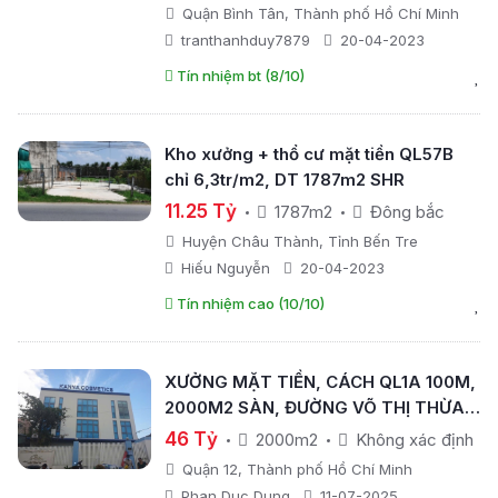
Quận Bình Tân, Thành phố Hồ Chí Minh
tranthanhduy7879
20-04-2023
Tín nhiệm bt (8/10)
Kho xưởng + thổ cư mặt tiền QL57B
chỉ 6,3tr/m2, DT 1787m2 SHR
11.25 Tỷ
1787m2
Đông bắc
Huyện Châu Thành, Tỉnh Bến Tre
Hiếu Nguyễn
20-04-2023
Tín nhiệm cao (10/10)
XƯỞNG MẶT TIỀN, CÁCH QL1A 100M,
2000M2 SÀN, ĐƯỜNG VÕ THỊ THỪA
QUẬN 12
46 Tỷ
2000m2
Không xác định
Quận 12, Thành phố Hồ Chí Minh
Phan Duc Dung
11-07-2025