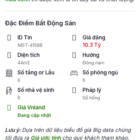
Đặc Điểm Bất Động Sản
ID Tin
Giá đăng
10.3 Tỷ
MST-41588
Diện tích
Hướng
44m2
Đông nam
Số tầng or Lầu
Số phòng ngủ
6
6
Số nhà vệ sinh
Pháp lý
6
Sổ hồng
Giá Vnland
Đang cập nhật
Lưu ý:
Dựa trên dữ liệu biểu đồ giá Big data chúng
tôi đưa ra
Giá ước tính
cho quý khách tham khảo.