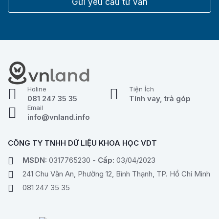
Gửi yêu cầu tư vấn
Holine
Tiện Ích
081 247 35 35
Tính vay, trả góp
Email
info@vnland.info
CÔNG TY TNHH DỮ LIỆU KHOA HỌC VDT
MSDN:
0317765230 -
Cấp:
03/04/2023
241 Chu Văn An, Phường 12, Bình Thạnh, TP. Hồ Chí Minh
081 247 35 35