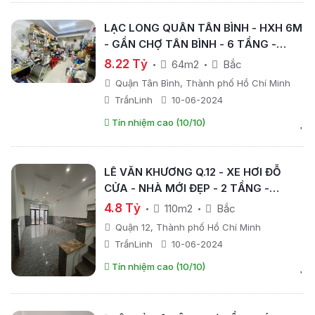
LẠC LONG QUÂN TÂN BÌNH - HXH 6M
- GẦN CHỢ TÂN BÌNH - 6 TẦNG -
64M2 - NỞ HẬU - GIÁ CHỈ NHỈNH 8TỶ
8.22 Tỷ
64m2
Bắc
Quận Tân Bình, Thành phố Hồ Chí Minh
TrầnLinh
10-06-2024
Tín nhiệm cao (10/10)
LÊ VĂN KHƯƠNG Q.12 - XE HƠI ĐỖ
CỬA - NHÀ MỚI ĐẸP - 2 TẦNG -
NGANG GẦN 5M - 110M2 - GIÁ CHỈ
4.8 Tỷ
110m2
Bắc
NHỈNH 4TỶ.
Quận 12, Thành phố Hồ Chí Minh
TrầnLinh
10-06-2024
Tín nhiệm cao (10/10)