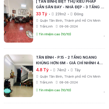
[ TÂN BÌNH] BIỆT THỰ KIỂU PHÁP
GẦN SÂN BAY - NHÀ ĐẸP - 3 TẦNG -
NGANG HƠN 7M- 231M2 - GIÁ CHỈ 33
33 Tỷ
231m2
Đông
TỶ.
Quận Tân Bình, Thành phố Hồ Chí Minh
TrầnLinh
09-06-2024
Tín nhiệm cao (10/10)
TÂN BÌNH - P.15 - 2 TẦNG NGANG
KHỦNG HƠN 6M - GIÁ CHỈ NHỈNH 4TỶ
.- 74M2 -
4.8 Tỷ
74m2
Tây
Quận Tân Bình, Thành phố Hồ Chí Minh
TrầnLinh
08-06-2024
Tín nhiệm cao (10/10)