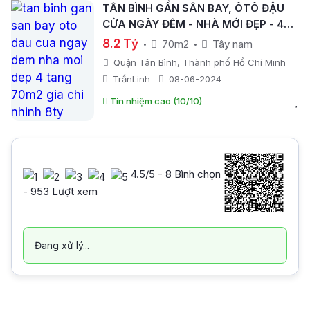
TÂN BÌNH GẦN SÂN BAY, ÔTÔ ĐẬU
CỬA NGÀY ĐÊM - NHÀ MỚI ĐẸP - 4
TẦNG - 70M2 - GIÁ CHỈ NHỈNH 8TỶ .
8.2 Tỷ
70m2
Tây nam
Quận Tân Bình, Thành phố Hồ Chí Minh
TrầnLinh
08-06-2024
Tín nhiệm cao (10/10)
4.5
/5 -
8
Bình chọn
- 953 Lượt xem
Đang xử lý...