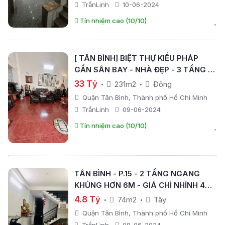
TrầnLinh
10-06-2024
Tín nhiệm cao (10/10)
[ TÂN BÌNH] BIỆT THỰ KIỂU PHÁP
GẦN SÂN BAY - NHÀ ĐẸP - 3 TẦNG -
NGANG HƠN 7M- 231M2 - GIÁ CHỈ 33
33 Tỷ
231m2
Đông
TỶ.
Quận Tân Bình, Thành phố Hồ Chí Minh
TrầnLinh
09-06-2024
Tín nhiệm cao (10/10)
TÂN BÌNH - P.15 - 2 TẦNG NGANG
KHỦNG HƠN 6M - GIÁ CHỈ NHỈNH 4TỶ
.- 74M2 -
4.8 Tỷ
74m2
Tây
Quận Tân Bình, Thành phố Hồ Chí Minh
TrầnLinh
08-06-2024