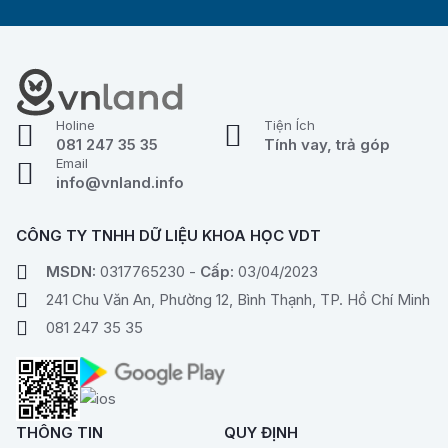
Holine
Tiện Ích
081 247 35 35
Tính vay, trả góp
Email
info@vnland.info
CÔNG TY TNHH DỮ LIỆU KHOA HỌC VDT
MSDN:
0317765230 -
Cấp:
03/04/2023
241 Chu Văn An, Phường 12, Bình Thạnh, TP. Hồ Chí Minh
081 247 35 35
THÔNG TIN
QUY ĐỊNH