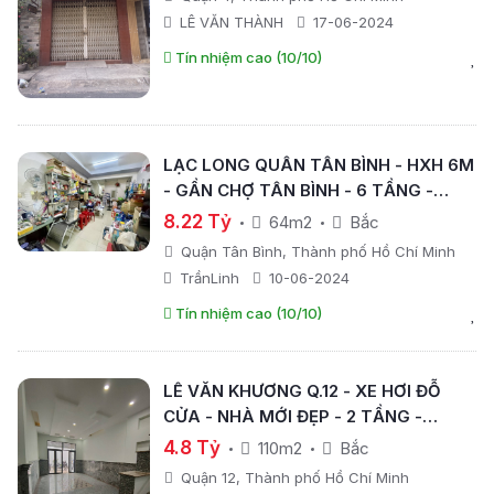
LÊ VĂN THÀNH
17-06-2024
Tín nhiệm cao (10/10)
LẠC LONG QUÂN TÂN BÌNH - HXH 6M
- GẦN CHỢ TÂN BÌNH - 6 TẦNG -
64M2 - NỞ HẬU - GIÁ CHỈ NHỈNH 8TỶ
8.22 Tỷ
64m2
Bắc
Quận Tân Bình, Thành phố Hồ Chí Minh
TrầnLinh
10-06-2024
Tín nhiệm cao (10/10)
LÊ VĂN KHƯƠNG Q.12 - XE HƠI ĐỖ
CỬA - NHÀ MỚI ĐẸP - 2 TẦNG -
NGANG GẦN 5M - 110M2 - GIÁ CHỈ
4.8 Tỷ
110m2
Bắc
NHỈNH 4TỶ.
Quận 12, Thành phố Hồ Chí Minh