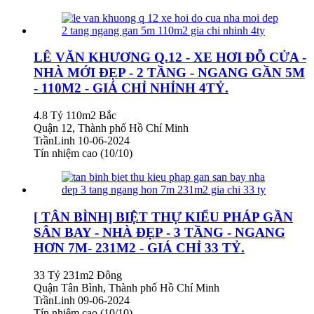
LÊ VĂN KHƯƠNG Q.12 - XE HƠI ĐỖ CỬA -
NHÀ MỚI ĐẸP - 2 TẦNG - NGANG GẦN 5M
- 110M2 - GIÁ CHỈ NHỈNH 4TỶ.
4.8 Tỷ
110m2
Bắc
Quận 12, Thành phố Hồ Chí Minh
TrầnLinh
10-06-2024
Tín nhiệm cao (10/10)
[ TÂN BÌNH] BIỆT THỰ KIỂU PHÁP GẦN
SÂN BAY - NHÀ ĐẸP - 3 TẦNG - NGANG
HƠN 7M- 231M2 - GIÁ CHỈ 33 TỶ.
33 Tỷ
231m2
Đông
Quận Tân Bình, Thành phố Hồ Chí Minh
TrầnLinh
09-06-2024
Tín nhiệm cao (10/10)