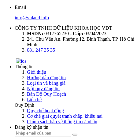
Email
info@vnland.info
CÔNG TY TNHH DỮ LIỆU KHOA HỌC VDT
MSDN:
0317765230 -
Cấp:
03/04/2023
241 Chu Văn An, Phường 12, Bình Thạnh, TP. Hồ Chí
Minh
081 247 35 35
Thông tin
Giới thiệu
Hướng dẫn đăng tin
Loại tin và bảng giá
Nội quy đăng tin
Bản Đồ Quy Hoạch
Liên hệ
Quy Định
Quy chế hoạt động
Cơ chế giải quyết tranh chấp, khiếu nại
Chính sách bảo vệ thông tin cá nhân
Đăng ký nhận tin