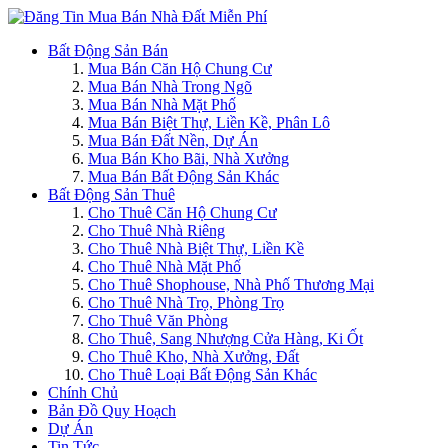
Bất Động Sản Bán
Mua Bán Căn Hộ Chung Cư
Mua Bán Nhà Trong Ngõ
Mua Bán Nhà Mặt Phố
Mua Bán Biệt Thự, Liền Kề, Phân Lô
Mua Bán Đất Nền, Dự Án
Mua Bán Kho Bãi, Nhà Xưởng
Mua Bán Bất Động Sản Khác
Bất Động Sản Thuê
Cho Thuê Căn Hộ Chung Cư
Cho Thuê Nhà Riêng
Cho Thuê Nhà Biệt Thự, Liền Kề
Cho Thuê Nhà Mặt Phố
Cho Thuê Shophouse, Nhà Phố Thương Mại
Cho Thuê Nhà Trọ, Phòng Trọ
Cho Thuê Văn Phòng
Cho Thuê, Sang Nhượng Cửa Hàng, Ki Ốt
Cho Thuê Kho, Nhà Xưởng, Đất
Cho Thuê Loại Bất Động Sản Khác
Chính Chủ
Bản Đồ Quy Hoạch
Dự Án
Tin Tức