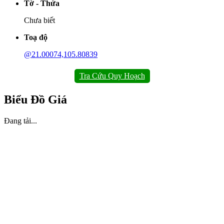
Tờ - Thửa
Chưa biết
Toạ độ
@21.00074,105.80839
Tra Cứu Quy Hoạch
Biểu Đồ Giá
Đang tải...