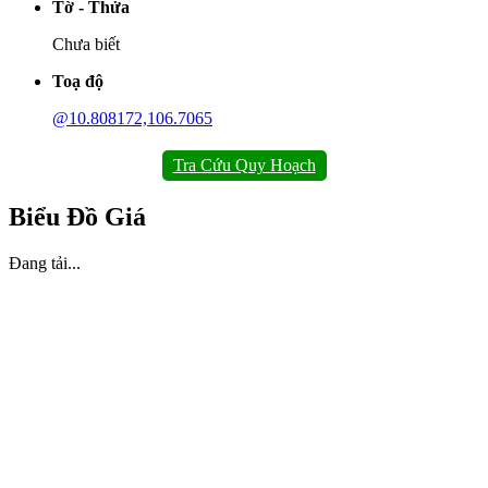
Tờ - Thửa
Chưa biết
Toạ độ
@10.808172,106.7065
Tra Cứu Quy Hoạch
Biểu Đồ Giá
Đang tải...