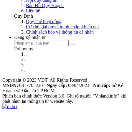
Nội quy đăng tin
Bản Đồ Quy Hoạch
Liên hệ
Quy Định
Quy chế hoạt động
Cơ chế giải quyết tranh chấp, khiếu nại
Chính sách bảo vệ thông tin cá nhân
Đăng ký nhận tin
Follow us
Copyright © 2023 VDT. All Rights Reserved
MSDN:
0317765230 -
Ngày cấp:
03/04/2023 -
Nơi cấp:
Sở Kế
Hoạch và Đầu Tư TP.HCM
Phiên bản chính thức Version 3.0. Ghi rõ nguồn "Vnland.info" khi
phát hành lại thông tin từ website này.