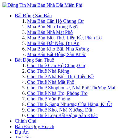
Bất Động Sản Bán
Mua Bán Căn Hộ Chung Cư
Mua Bán Nhà Trong Ngõ
Mua Bán Nhà Mặt Phố
Mua Bán Biệt Thự, Liền Kề, Phân Lô
Mua Bán Đất Nền, Dự Án
Mua Bán Kho Bãi, Nhà Xưởng
Mua Bán Bất Động Sản Khác
Bất Động Sản Thuê
Cho Thuê Căn Hộ Chung Cư
Cho Thuê Nhà Riêng
Cho Thuê Nhà Biệt Thự, Liền Kề
Cho Thuê Nhà Mặt Phố
Cho Thuê Shophouse, Nhà Phố Thương Mại
Cho Thuê Nhà Trọ, Phòng Trọ
Cho Thuê Văn Phòng
Cho Thuê, Sang Nhượng Cửa Hàng, Ki Ốt
Cho Thuê Kho, Nhà Xưởng, Đất
Cho Thuê Loại Bất Động Sản Khác
Chính Chủ
Bản Đồ Quy Hoạch
Dự Án
Tin Tức