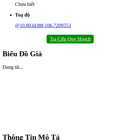
Chưa biết
Toạ độ
@10.8034388,106.7209553
Tra Cứu Quy Hoạch
Biểu Đồ Giá
Đang tải...
Thông Tin Mô Tả