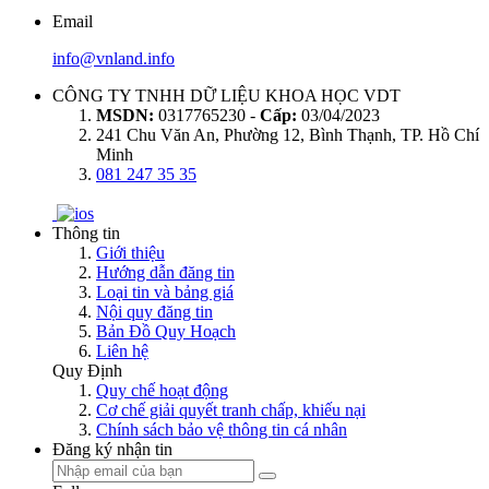
Email
info@vnland.info
CÔNG TY TNHH DỮ LIỆU KHOA HỌC VDT
MSDN:
0317765230 -
Cấp:
03/04/2023
241 Chu Văn An, Phường 12, Bình Thạnh, TP. Hồ Chí
Minh
081 247 35 35
Thông tin
Giới thiệu
Hướng dẫn đăng tin
Loại tin và bảng giá
Nội quy đăng tin
Bản Đồ Quy Hoạch
Liên hệ
Quy Định
Quy chế hoạt động
Cơ chế giải quyết tranh chấp, khiếu nại
Chính sách bảo vệ thông tin cá nhân
Đăng ký nhận tin