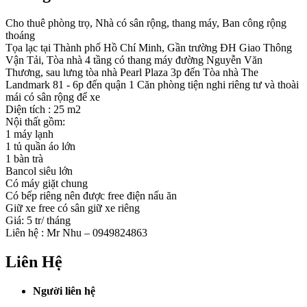
Cho thuê phòng trọ, Nhà có sân rộng, thang máy, Ban công rộng
thoáng
Tọa lạc tại Thành phố Hồ Chí Minh, Gần trường ĐH Giao Thông
Vận Tải, Tòa nhà 4 tầng có thang máy đường Nguyễn Văn
Thương, sau lưng tòa nhà Pearl Plaza 3p đến Tòa nhà The
Landmark 81 - 6p đến quận 1 Căn phòng tiện nghi riêng tư và thoài
mái có sân rộng để xe
Diện tích : 25 m2
Nội thất gồm:
1 máy lạnh
1 tủ quần áo lớn
1 bàn trà
Bancol siêu lớn
Có máy giặt chung
Có bếp riêng nên được free điện nấu ăn
Giữ xe free có sân giữ xe riêng
Giá: 5 tr/ tháng
Liên hệ : Mr Nhu – 0949824863
Liên Hệ
Người liên hệ