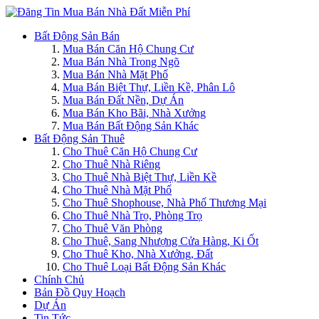
Bất Động Sản Bán
Mua Bán Căn Hộ Chung Cư
Mua Bán Nhà Trong Ngõ
Mua Bán Nhà Mặt Phố
Mua Bán Biệt Thự, Liền Kề, Phân Lô
Mua Bán Đất Nền, Dự Án
Mua Bán Kho Bãi, Nhà Xưởng
Mua Bán Bất Động Sản Khác
Bất Động Sản Thuê
Cho Thuê Căn Hộ Chung Cư
Cho Thuê Nhà Riêng
Cho Thuê Nhà Biệt Thự, Liền Kề
Cho Thuê Nhà Mặt Phố
Cho Thuê Shophouse, Nhà Phố Thương Mại
Cho Thuê Nhà Trọ, Phòng Trọ
Cho Thuê Văn Phòng
Cho Thuê, Sang Nhượng Cửa Hàng, Ki Ốt
Cho Thuê Kho, Nhà Xưởng, Đất
Cho Thuê Loại Bất Động Sản Khác
Chính Chủ
Bản Đồ Quy Hoạch
Dự Án
Tin Tức