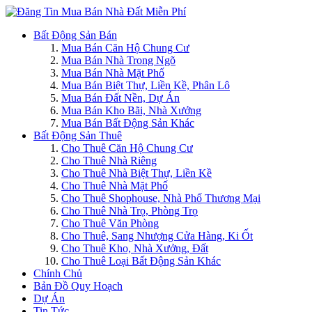
Bất Động Sản Bán
Mua Bán Căn Hộ Chung Cư
Mua Bán Nhà Trong Ngõ
Mua Bán Nhà Mặt Phố
Mua Bán Biệt Thự, Liền Kề, Phân Lô
Mua Bán Đất Nền, Dự Án
Mua Bán Kho Bãi, Nhà Xưởng
Mua Bán Bất Động Sản Khác
Bất Động Sản Thuê
Cho Thuê Căn Hộ Chung Cư
Cho Thuê Nhà Riêng
Cho Thuê Nhà Biệt Thự, Liền Kề
Cho Thuê Nhà Mặt Phố
Cho Thuê Shophouse, Nhà Phố Thương Mại
Cho Thuê Nhà Trọ, Phòng Trọ
Cho Thuê Văn Phòng
Cho Thuê, Sang Nhượng Cửa Hàng, Ki Ốt
Cho Thuê Kho, Nhà Xưởng, Đất
Cho Thuê Loại Bất Động Sản Khác
Chính Chủ
Bản Đồ Quy Hoạch
Dự Án
Tin Tức