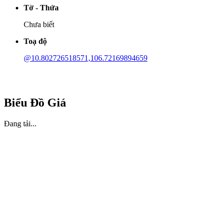
Tờ - Thửa
Chưa biết
Toạ độ
@10.802726518571,106.72169894659
Biểu Đồ Giá
Đang tải...