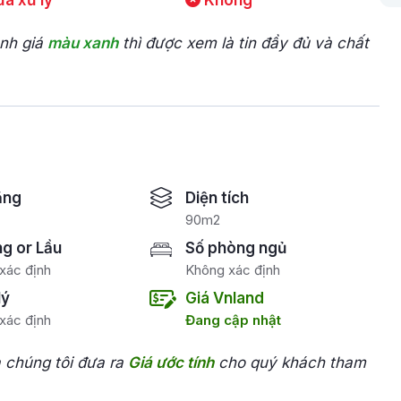
a xử lý
Không
ánh giá
màu xanh
thì được xem là tin đầy đủ và chất
ăng
Diện tích
90m2
ng or Lầu
Số phòng ngủ
xác định
Không xác định
lý
Giá Vnland
xác định
Đang cập nhật
a chúng tôi đưa ra
Giá ước tính
cho quý khách tham