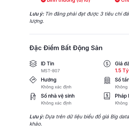
Bình thường (8/10)
Chư
Lưu ý:
Tin đăng phải đạt được 3 tiêu chí đ
lượng.
Đặc Điểm Bất Động Sản
ID Tin
Giá đ
1.5 Tỷ
MST-807
Hướng
Số tầ
Không xác định
Không 
Số nhà vệ sinh
Pháp 
Không xác định
Không 
Lưu ý:
Dựa trên dữ liệu biểu đồ giá Big dat
khảo.