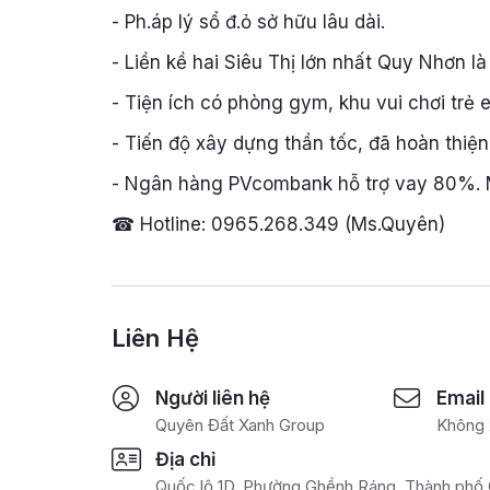
- Ph.áp lý sổ đ.ỏ sở hữu lâu dài.
- Liền kề hai Siêu Thị lớn nhất Quy Nhơn 
- Tiện ích có phòng gym, khu vui chơi trẻ em
- Tiến độ xây dựng thần tốc, đã hoàn thiện
- Ngân hàng PVcombank hỗ trợ vay 80%. Mi
☎ Hotline: 0965.268.349 (Ms.Quyên)
Liên Hệ
Người liên hệ
Email
Quyên Đất Xanh Group
Không 
Địa chỉ
Quốc lộ 1D, Phường Ghềnh Ráng, Thành phố 