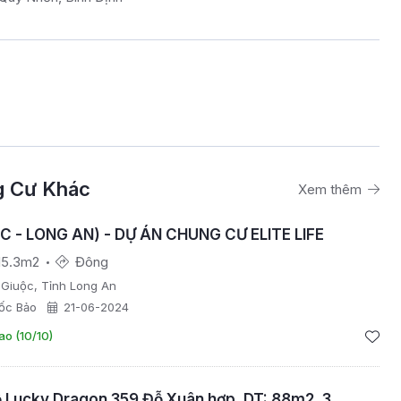
g Cư Khác
Xem thêm
C - LONG AN) - DỰ ÁN CHUNG CƯ ELITE LIFE
15.3m2
Đông
Giuộc, Tỉnh Long An
ốc Bảo
21-06-2024
ao (10/10)
 Lucky Dragon 359 Đỗ Xuân hợp, DT: 88m2, 3