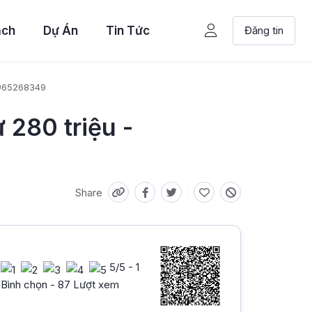
ạch
Dự Án
Tin Tức
Đăng tin
0965268349
 280 triệu -
Share
5
/5 -
1
Bình chọn - 87 Lượt xem