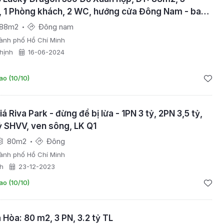
 1 Phòng khách, 2 WC, hướng cửa Đông Nam - ban
m; full nội thất
88m2
Đông nam
ành phố Hồ Chí Minh
hịnh
16-06-2024
ao (10/10)
á Riva Park - đừng để bị lừa - 1PN 3 tỷ, 2PN 3,5 tỷ,
ỷ SHVV, ven sông, LK Q1
80m2
Đông
ành phố Hồ Chí Minh
h
23-12-2023
ao (10/10)
 Hòa: 80 m2, 3 PN, 3.2 tỷ TL