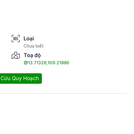
Loại
Chưa biết
Toạ độ
@13.71328,109.21886
 Cứu Quy Hoạch