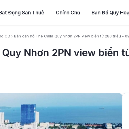
Bất Động Sản Thuê
Chính Chủ
Bản Đồ Quy Ho
ng Cư
Bán căn hộ The Calla Quy Nhơn 2PN view biển từ 280 triệu - 
 Quy Nhơn 2PN view biển từ