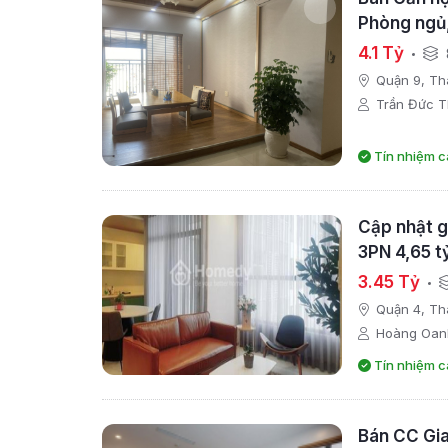
Phòng ngủ,
công Tây Na
4.1 Tỷ
Quận 9, Th
Trần Đức T
Tín nhiệm c
Cập nhật gi
3PN 4,65 t
3.45 Tỷ
Quận 4, Th
Hoàng Oan
Tín nhiệm c
Bán CC Gia