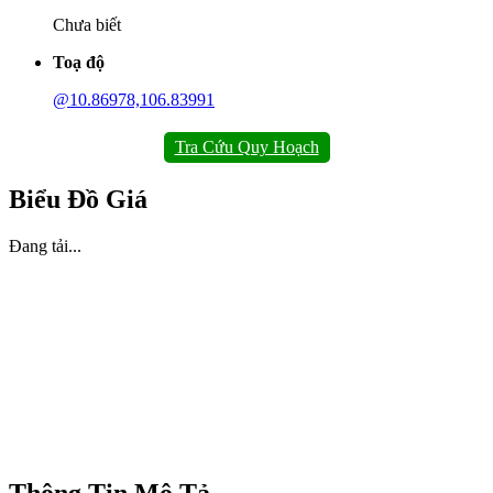
Chưa biết
Toạ độ
@10.86978,106.83991
Tra Cứu Quy Hoạch
Biểu Đồ Giá
Đang tải...
Thông Tin Mô Tả