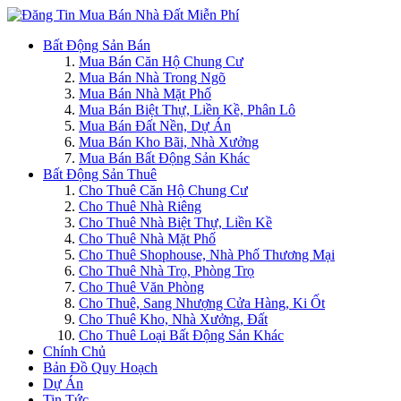
Bất Động Sản Bán
Mua Bán Căn Hộ Chung Cư
Mua Bán Nhà Trong Ngõ
Mua Bán Nhà Mặt Phố
Mua Bán Biệt Thự, Liền Kề, Phân Lô
Mua Bán Đất Nền, Dự Án
Mua Bán Kho Bãi, Nhà Xưởng
Mua Bán Bất Động Sản Khác
Bất Động Sản Thuê
Cho Thuê Căn Hộ Chung Cư
Cho Thuê Nhà Riêng
Cho Thuê Nhà Biệt Thự, Liền Kề
Cho Thuê Nhà Mặt Phố
Cho Thuê Shophouse, Nhà Phố Thương Mại
Cho Thuê Nhà Trọ, Phòng Trọ
Cho Thuê Văn Phòng
Cho Thuê, Sang Nhượng Cửa Hàng, Ki Ốt
Cho Thuê Kho, Nhà Xưởng, Đất
Cho Thuê Loại Bất Động Sản Khác
Chính Chủ
Bản Đồ Quy Hoạch
Dự Án
Tin Tức