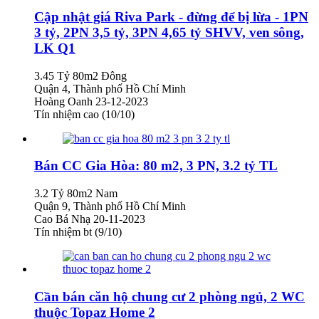
Cập nhật giá Riva Park - đừng để bị lừa - 1PN
3 tỷ, 2PN 3,5 tỷ, 3PN 4,65 tỷ SHVV, ven sông,
LK Q1
3.45 Tỷ
80m2
Đông
Quận 4, Thành phố Hồ Chí Minh
Hoàng Oanh
23-12-2023
Tín nhiệm cao (10/10)
Bán CC Gia Hòa: 80 m2, 3 PN, 3.2 tỷ TL
3.2 Tỷ
80m2
Nam
Quận 9, Thành phố Hồ Chí Minh
Cao Bá Nhạ
20-11-2023
Tín nhiệm bt (9/10)
Cần bán căn hộ chung cư 2 phòng ngủ, 2 WC
thuộc Topaz Home 2