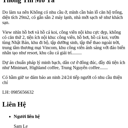
Do làm xa nên Không có nhu cầu ở, mình cần bán lỗ căn hộ trống,
diện tích 29m2, có gắn sẵn 2 máy lạnh, nhà mới sạch sẽ như khách
sạn.
View nhìn hồ bơi và hồ cá koi, công viên nội khu cực đẹp, không
có căn thứ 2, tiện ích nội khu: công viên, hồ bơi, hồ cá koi, vườn
tùng Nhật Bản, khu đi bộ, tập dưỡng sinh, tập thể thao ngoài trời,
trung tâm thương mại Vincom, khu công viên ánh sáng với đảo biển
nhân tạo như resort, khu câu cá giải trí.........
Dự án chuẩn pháp lý minh bạch, dân cư ở đông đúc, đầy đủ tiện ích
như Minimart, Highland coffee, Trung Nguyên coffee.......
Có hầm giữ xe đảm bảo an ninh 24/24 tiếp người có nhu cầu thiện
chí
LH: 0985656632
Liên Hệ
Người liên hệ
Sam Le