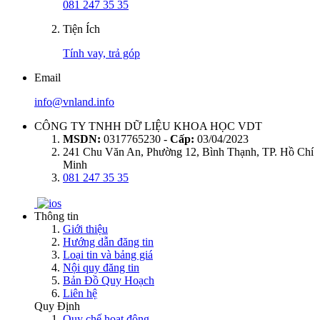
081 247 35 35
Tiện Ích
Tính vay, trả góp
Email
info@vnland.info
CÔNG TY TNHH DỮ LIỆU KHOA HỌC VDT
MSDN:
0317765230 -
Cấp:
03/04/2023
241 Chu Văn An, Phường 12, Bình Thạnh, TP. Hồ Chí
Minh
081 247 35 35
Thông tin
Giới thiệu
Hướng dẫn đăng tin
Loại tin và bảng giá
Nội quy đăng tin
Bản Đồ Quy Hoạch
Liên hệ
Quy Định
Quy chế hoạt động