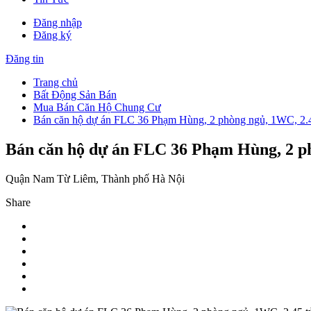
Đăng nhập
Đăng ký
Đăng tin
Trang chủ
Bất Động Sản Bán
Mua Bán Căn Hộ Chung Cư
Bán căn hộ dự án FLC 36 Phạm Hùng, 2 phòng ngủ, 1WC, 2.4
Bán căn hộ dự án FLC 36 Phạm Hùng, 2 ph
Quận Nam Từ Liêm, Thành phố Hà Nội
Share