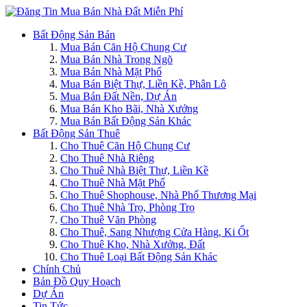
Bất Động Sản Bán
Mua Bán Căn Hộ Chung Cư
Mua Bán Nhà Trong Ngõ
Mua Bán Nhà Mặt Phố
Mua Bán Biệt Thự, Liền Kề, Phân Lô
Mua Bán Đất Nền, Dự Án
Mua Bán Kho Bãi, Nhà Xưởng
Mua Bán Bất Động Sản Khác
Bất Động Sản Thuê
Cho Thuê Căn Hộ Chung Cư
Cho Thuê Nhà Riêng
Cho Thuê Nhà Biệt Thự, Liền Kề
Cho Thuê Nhà Mặt Phố
Cho Thuê Shophouse, Nhà Phố Thương Mại
Cho Thuê Nhà Trọ, Phòng Trọ
Cho Thuê Văn Phòng
Cho Thuê, Sang Nhượng Cửa Hàng, Ki Ốt
Cho Thuê Kho, Nhà Xưởng, Đất
Cho Thuê Loại Bất Động Sản Khác
Chính Chủ
Bản Đồ Quy Hoạch
Dự Án
Tin Tức