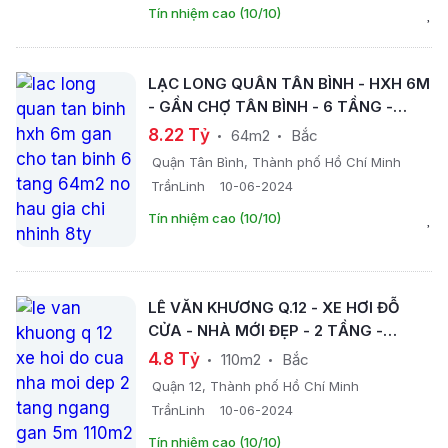
Tín nhiệm cao (10/10)
LẠC LONG QUÂN TÂN BÌNH - HXH 6M
- GẦN CHỢ TÂN BÌNH - 6 TẦNG -
64M2 - NỞ HẬU - GIÁ CHỈ NHỈNH 8TỶ
8.22 Tỷ
64m2
Bắc
Quận Tân Bình, Thành phố Hồ Chí Minh
TrầnLinh
10-06-2024
Tín nhiệm cao (10/10)
LÊ VĂN KHƯƠNG Q.12 - XE HƠI ĐỖ
CỬA - NHÀ MỚI ĐẸP - 2 TẦNG -
NGANG GẦN 5M - 110M2 - GIÁ CHỈ
4.8 Tỷ
110m2
Bắc
NHỈNH 4TỶ.
Quận 12, Thành phố Hồ Chí Minh
TrầnLinh
10-06-2024
Tín nhiệm cao (10/10)