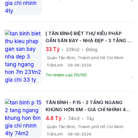
[ TÂN BÌNH] BIỆT THỰ KIỂU PHÁP
GẦN SÂN BAY - NHÀ ĐẸP - 3 TẦNG -
NGANG HƠN 7M- 231M2 - GIÁ CHỈ 33
33 Tỷ
231m2
Đông
TỶ.
Quận Tân Bình, Thành phố Hồ Chí Minh
TrầnLinh
09-06-2024
Tín nhiệm cao (10/10)
TÂN BÌNH - P.15 - 2 TẦNG NGANG
KHỦNG HƠN 6M - GIÁ CHỈ NHỈNH 4TỶ
.- 74M2 -
4.8 Tỷ
74m2
Tây
Quận Tân Bình, Thành phố Hồ Chí Minh
TrầnLinh
08-06-2024