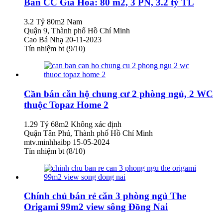
Bán CC Gia Hòa: 80 m2, 3 PN, 3.2 tỷ TL
3.2 Tỷ
80m2
Nam
Quận 9, Thành phố Hồ Chí Minh
Cao Bá Nhạ
20-11-2023
Tín nhiệm bt (9/10)
Cần bán căn hộ chung cư 2 phòng ngủ, 2 WC
thuộc Topaz Home 2
1.29 Tỷ
68m2
Không xác định
Quận Tân Phú, Thành phố Hồ Chí Minh
mtv.minhhaibp
15-05-2024
Tín nhiệm bt (8/10)
Chính chủ bán rẻ căn 3 phòng ngủ The
Origami 99m2 view sông Đồng Nai