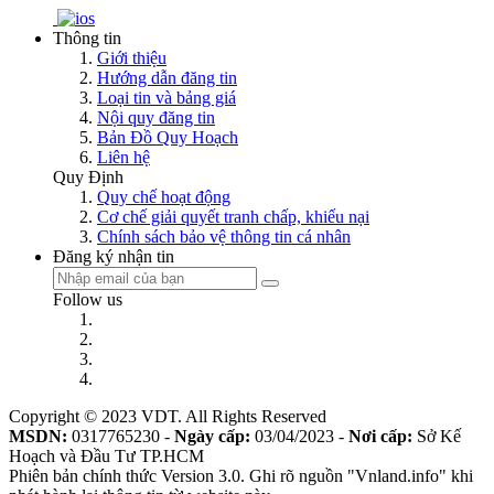
Thông tin
Giới thiệu
Hướng dẫn đăng tin
Loại tin và bảng giá
Nội quy đăng tin
Bản Đồ Quy Hoạch
Liên hệ
Quy Định
Quy chế hoạt động
Cơ chế giải quyết tranh chấp, khiếu nại
Chính sách bảo vệ thông tin cá nhân
Đăng ký nhận tin
Follow us
Copyright © 2023 VDT. All Rights Reserved
MSDN:
0317765230 -
Ngày cấp:
03/04/2023 -
Nơi cấp:
Sở Kế
Hoạch và Đầu Tư TP.HCM
Phiên bản chính thức Version 3.0. Ghi rõ nguồn "Vnland.info" khi