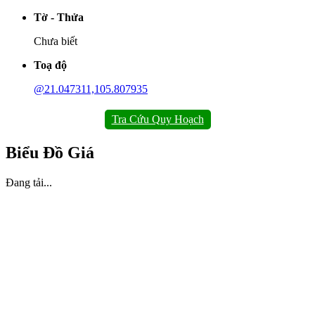
Tờ - Thửa
Chưa biết
Toạ độ
@21.047311,105.807935
Tra Cứu Quy Hoạch
Biểu Đồ Giá
Đang tải...