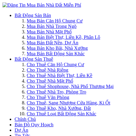
Bất Động Sản Bán
Mua Bán Căn Hộ Chung Cư
Mua Bán Nhà Trong Ngõ
Mua Bán Nhà Mặt Phố
Mua Bán Biệt Thự, Liền Kề, Phân Lô
Mua Bán Đất Nền, Dự Án
Mua Bán Kho Bãi, Nhà Xưởng
Mua Bán Bất Động Sản Khác
Bất Động Sản Thuê
Cho Thuê Căn Hộ Chung Cư
Cho Thuê Nhà Riêng
Cho Thuê Nhà Biệt Thự, Liền Kề
Cho Thuê Nhà Mặt Phố
Cho Thuê Shophouse, Nhà Phố Thương Mại
Cho Thuê Nhà Trọ, Phòng Trọ
Cho Thuê Văn Phòng
Cho Thuê, Sang Nhượng Cửa Hàng, Ki Ốt
Cho Thuê Kho, Nhà Xưởng, Đất
Cho Thuê Loại Bất Động Sản Khác
Chính Chủ
Bản Đồ Quy Hoạch
Dự Án
Tin Tức