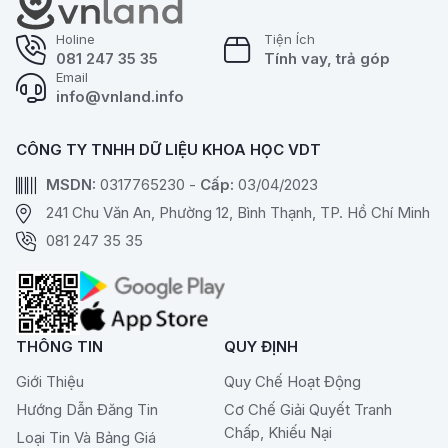
Holine
Tiện Ích
081 247 35 35
Tính vay, trả góp
Email
info@vnland.info
CÔNG TY TNHH DỮ LIỆU KHOA HỌC VDT
MSDN:
0317765230 -
Cấp:
03/04/2023
241 Chu Văn An, Phường 12, Bình Thạnh, TP. Hồ Chí Minh
081 247 35 35
THÔNG TIN
QUY ĐỊNH
Giới Thiệu
Quy Chế Hoạt Động
Hướng Dẫn Đăng Tin
Cơ Chế Giải Quyết Tranh
Chấp, Khiếu Nại
Loại Tin Và Bảng Giá