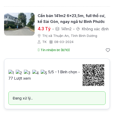
Cần bán 141m2 6x23,5m, full thổ cư,
kế Sài Gòn, ngay ngã tư Bình Phước
4.3 Tỷ
141m2
Không xác định
Thị xã Thuận An, Tỉnh Bình Dương
TK
08-03-2024
Tín nhiệm bt (8/10)
5
/5 -
1
Bình chọn -
77 Lượt xem
Đang xử lý...