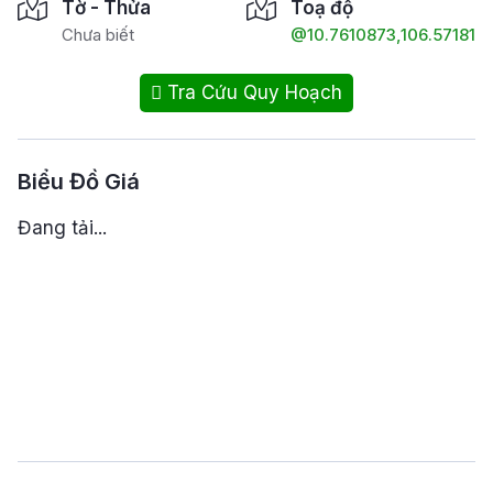
Tờ - Thửa
Toạ độ
Chưa biết
@10.7610873,106.571813
Tra Cứu Quy Hoạch
Biểu Đồ Giá
Đang tải...