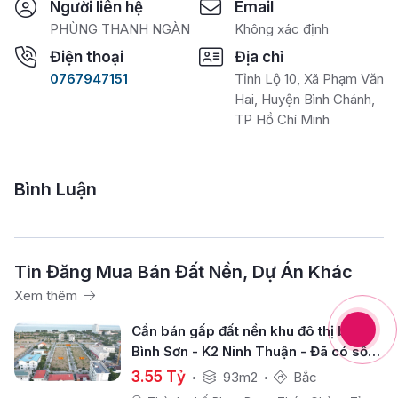
Người liên hệ
Email
PHÙNG THANH NGÀN
Không xác định
Điện thoại
Địa chỉ
0767947151
Tỉnh Lộ 10, Xã Phạm Văn
Hai, Huyện Bình Chánh,
TP Hồ Chí Minh
Bình Luận
Tin Đăng Mua Bán Đất Nền, Dự Án Khác
Xem thêm
Cần bán gấp đất nền khu đô thị biển
Bình Sơn - K2 Ninh Thuận - Đã có sổ
riêng sở hữu lâu dài
3.55 Tỷ
93m2
Bắc