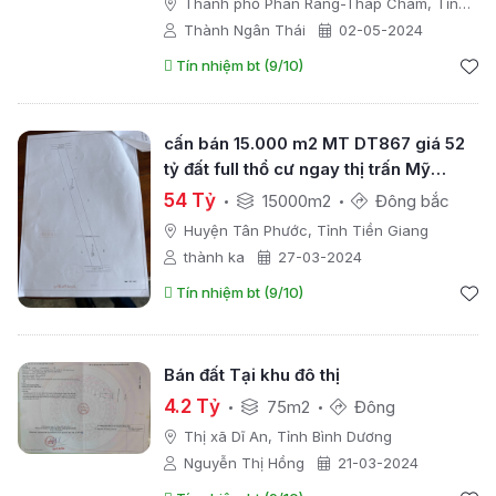
Thành phố Phan Rang-Tháp Chàm, Tỉnh
Ninh Thuận
Thành Ngân Thái
02-05-2024
Tín nhiệm bt (9/10)
cấn bán 15.000 m2 MT DT867 giá 52
tỷ đất full thổ cư ngay thị trấn Mỹ
Phước, Tiền Giang
54 Tỷ
15000m2
Đông bắc
Huyện Tân Phước, Tỉnh Tiền Giang
thành ka
27-03-2024
Tín nhiệm bt (9/10)
Bán đất Tại khu đô thị
4.2 Tỷ
75m2
Đông
Thị xã Dĩ An, Tỉnh Bình Dương
Nguyễn Thị Hồng
21-03-2024