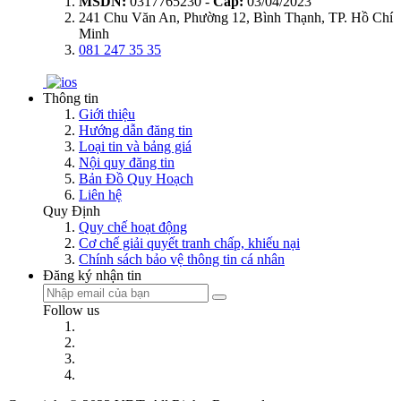
MSDN:
0317765230 -
Cấp:
03/04/2023
241 Chu Văn An, Phường 12, Bình Thạnh, TP. Hồ Chí
Minh
081 247 35 35
Thông tin
Giới thiệu
Hướng dẫn đăng tin
Loại tin và bảng giá
Nội quy đăng tin
Bản Đồ Quy Hoạch
Liên hệ
Quy Định
Quy chế hoạt động
Cơ chế giải quyết tranh chấp, khiếu nại
Chính sách bảo vệ thông tin cá nhân
Đăng ký nhận tin
Follow us