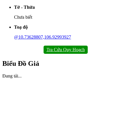
Tờ - Thửa
Chưa biết
Toạ độ
@10.73628807,106.92993927
Tra Cứu Quy Hoạch
Biểu Đồ Giá
Đang tải...