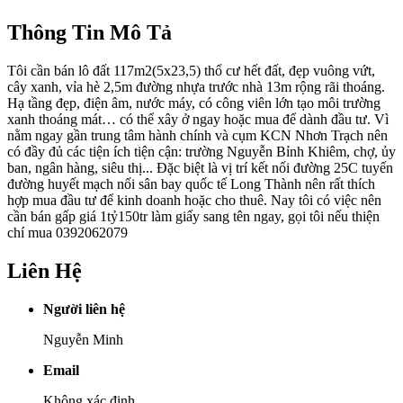
Thông Tin Mô Tả
Tôi cần bán lô đất 117m2(5x23,5) thổ cư hết đất, đẹp vuông vứt,
cây xanh, vỉa hè 2,5m đường nhựa trước nhà 13m rộng rãi thoáng.
Hạ tầng đẹp, điện âm, nước máy, có công viên lớn tạo môi trường
xanh thoáng mát… có thể xây ở ngay hoặc mua để dành đầu tư. Vì
nằm ngay gần trung tâm hành chính và cụm KCN Nhơn Trạch nên
có đầy đủ các tiện ích tiện cận: trường Nguyễn Bỉnh Khiêm, chợ, ủy
ban, ngân hàng, siêu thị... Đặc biệt là vị trí kết nối đường 25C tuyến
đường huyết mạch nối sân bay quốc tế Long Thành nên rất thích
hợp mua đầu tư để kinh doanh hoặc cho thuê. Nay tôi có việc nên
cần bán gấp giá 1tỷ150tr làm giấy sang tên ngay, gọi tôi nếu thiện
chí mua 0392062079
Liên Hệ
Người liên hệ
Nguyễn Minh
Email
Không xác định