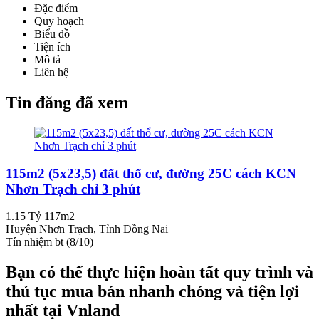
Đặc điểm
Quy hoạch
Biểu đồ
Tiện ích
Mô tả
Liên hệ
Tin đăng đã xem
115m2 (5x23,5) đất thổ cư, đường 25C cách KCN
Nhơn Trạch chỉ 3 phút
1.15 Tỷ
117m2
Huyện Nhơn Trạch, Tỉnh Đồng Nai
Tín nhiệm bt (8/10)
Bạn có thể thực hiện hoàn tất quy trình và
thủ tục mua bán nhanh chóng và tiện lợi
nhất tại Vnland