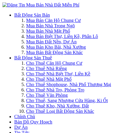
Bất Động Sản Bán
Mua Bán Căn Hộ Chung Cư
Mua Bán Nhà Trong Ngõ
Mua Bán Nhà Mặt Phố
Mua Bán Biệt Thự, Liền Kề, Phân Lô
Mua Bán Đất Nền, Dự Án
Mua Bán Kho Bãi, Nhà Xưởng
Mua Bán Bất Động Sản Khác
Bất Động Sản Thuê
Cho Thuê Căn Hộ Chung Cư
Cho Thuê Nhà Riêng
Cho Thuê Nhà Biệt Thự, Liền Kề
Cho Thuê Nhà Mặt Phố
Cho Thuê Shophouse, Nhà Phố Thương Mại
Cho Thuê Nhà Trọ, Phòng Trọ
Cho Thuê Văn Phòng
Cho Thuê, Sang Nhượng Cửa Hàng, Ki Ốt
Cho Thuê Kho, Nhà Xưởng, Đất
Cho Thuê Loại Bất Động Sản Khác
Chính Chủ
Bản Đồ Quy Hoạch
Dự Án
Tin Tức