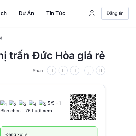
ạch
Dự Án
Tin Tức
Đăng tin
rẻ
ị trấn Đức Hòa giá rẻ
Share
5
/5 -
1
Bình chọn - 76 Lượt xem
Đang xử lý...