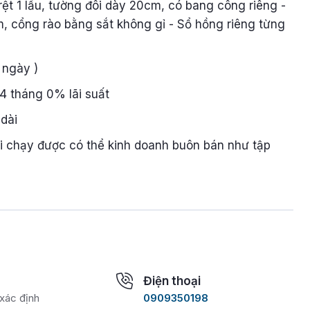
rệt 1 lầu, tường đôi dày 20cm, có bang công riêng -
m, cổng rào bằng sắt không gỉ - Sổ hồng riêng từng
 ngày )
4 tháng 0% lãi suất
dài
ơi chạy được có thể kinh doanh buôn bán như tập
Điện thoại
xác định
0909350198