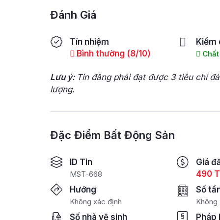
Đánh Giá
Tín nhiệm
Kiểm 
Bình thường (8/10)
Chất
Lưu ý:
Tin đăng phải đạt được 3 tiêu chí đ
lượng.
Đặc Điểm Bất Động Sản
ID Tin
Giá đ
490 T
MST-668
Hướng
Số tầ
Không xác định
Không 
Số nhà vệ sinh
Pháp 