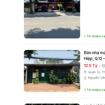
Tín nhiệm ca
Bán nhà mặ
Hiệp, Q.12
(TL)
12.5 Tỷ
Quận 12, T
Nguyễn Vă
Tín nhiệm ca