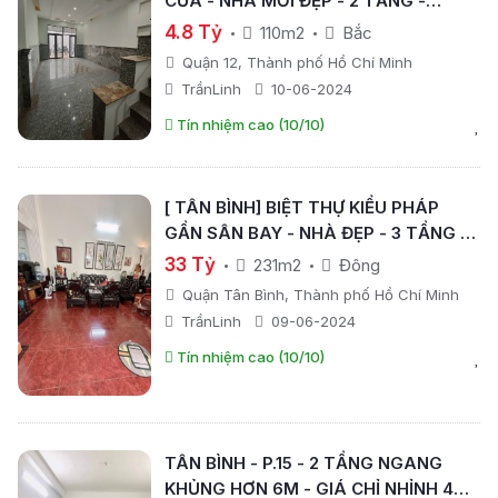
CỬA - NHÀ MỚI ĐẸP - 2 TẦNG -
NGANG GẦN 5M - 110M2 - GIÁ CHỈ
4.8 Tỷ
110m2
Bắc
NHỈNH 4TỶ.
Quận 12, Thành phố Hồ Chí Minh
TrầnLinh
10-06-2024
Tín nhiệm cao (10/10)
[ TÂN BÌNH] BIỆT THỰ KIỂU PHÁP
GẦN SÂN BAY - NHÀ ĐẸP - 3 TẦNG -
NGANG HƠN 7M- 231M2 - GIÁ CHỈ 33
33 Tỷ
231m2
Đông
TỶ.
Quận Tân Bình, Thành phố Hồ Chí Minh
TrầnLinh
09-06-2024
Tín nhiệm cao (10/10)
TÂN BÌNH - P.15 - 2 TẦNG NGANG
KHỦNG HƠN 6M - GIÁ CHỈ NHỈNH 4TỶ