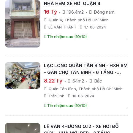
NHÀ HẺM XE HƠI QUẬN 4
16 Tỷ
196.4m2
Đông nam
Quận 4, Thành phố Hồ Chí Minh
LÊ VĂN THÀNH
17-06-2024
Tín nhiệm cao (10/10)
LẠC LONG QUÂN TÂN BÌNH - HXH 6M
- GẦN CHỢ TÂN BÌNH - 6 TẦNG -
64M2 - NỞ HẬU - GIÁ CHỈ NHỈNH 8TỶ
8.22 Tỷ
64m2
Bắc
Quận Tân Bình, Thành phố Hồ Chí Minh
TrầnLinh
10-06-2024
Tín nhiệm cao (10/10)
LÊ VĂN KHƯƠNG Q.12 - XE HƠI ĐỖ