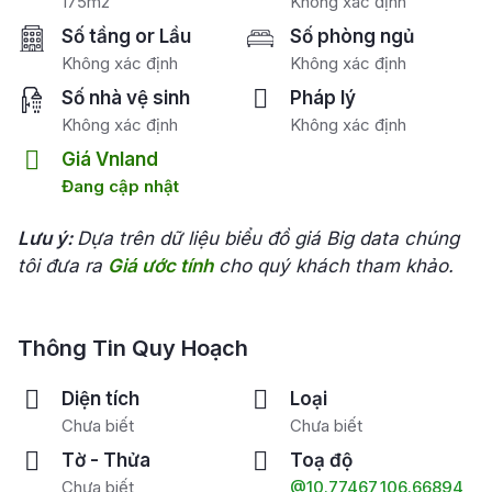
175m2
Không xác định
Số tầng or Lầu
Số phòng ngủ
Không xác định
Không xác định
Số nhà vệ sinh
Pháp lý
Không xác định
Không xác định
Giá Vnland
Đang cập nhật
Lưu ý:
Dựa trên dữ liệu biểu đồ giá Big data chúng
tôi đưa ra
Giá ước tính
cho quý khách tham khảo.
Thông Tin Quy Hoạch
Diện tích
Loại
Chưa biết
Chưa biết
Tờ - Thửa
Toạ độ
Chưa biết
@10.77467,106.66894