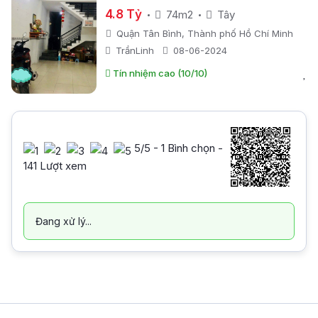
.- 74M2 -
4.8 Tỷ
74m2
Tây
Quận Tân Bình, Thành phố Hồ Chí Minh
TrầnLinh
08-06-2024
Tín nhiệm cao (10/10)
5
/5 -
1
Bình chọn -
141 Lượt xem
Đang xử lý...