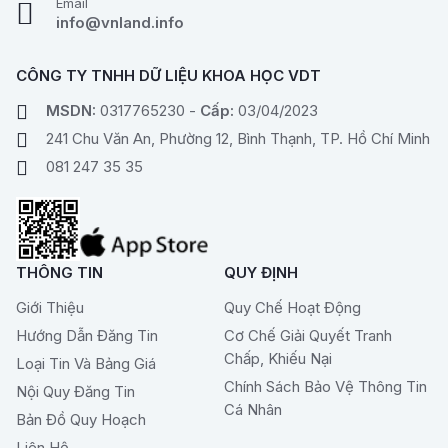
Email
info@vnland.info
CÔNG TY TNHH DỮ LIỆU KHOA HỌC VDT
MSDN:
0317765230 -
Cấp:
03/04/2023
241 Chu Văn An, Phường 12, Bình Thạnh, TP. Hồ Chí Minh
081 247 35 35
THÔNG TIN
QUY ĐỊNH
Giới Thiệu
Quy Chế Hoạt Động
Hướng Dẫn Đăng Tin
Cơ Chế Giải Quyết Tranh
Chấp, Khiếu Nại
Loại Tin Và Bảng Giá
Chính Sách Bảo Vệ Thông Tin
Nội Quy Đăng Tin
Cá Nhân
Bản Đồ Quy Hoạch
Liên Hệ