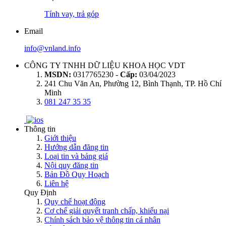
Tính vay, trả góp
Email
info@vnland.info
CÔNG TY TNHH DỮ LIỆU KHOA HỌC VDT
MSDN:
0317765230 -
Cấp:
03/04/2023
241 Chu Văn An, Phường 12, Bình Thạnh, TP. Hồ Chí
Minh
081 247 35 35
Thông tin
Giới thiệu
Hướng dẫn đăng tin
Loại tin và bảng giá
Nội quy đăng tin
Bản Đồ Quy Hoạch
Liên hệ
Quy Định
Quy chế hoạt động
Cơ chế giải quyết tranh chấp, khiếu nại
Chính sách bảo vệ thông tin cá nhân