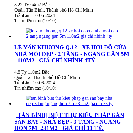
8.22 Tỷ
64m2
Bắc
Quận Tân Bình, Thành phố Hồ Chí Minh
TrầnLinh
10-06-2024
Tín nhiệm cao (10/10)
LÊ VĂN KHƯƠNG Q.12 - XE HƠI ĐỖ CỬA -
NHÀ MỚI ĐẸP - 2 TẦNG - NGANG GẦN 5M
- 110M2 - GIÁ CHỈ NHỈNH 4TỶ.
4.8 Tỷ
110m2
Bắc
Quận 12, Thành phố Hồ Chí Minh
TrầnLinh
10-06-2024
Tín nhiệm cao (10/10)
[ TÂN BÌNH] BIỆT THỰ KIỂU PHÁP GẦN
SÂN BAY - NHÀ ĐẸP - 3 TẦNG - NGANG
HƠN 7M- 231M2 - GIÁ CHỈ 33 TỶ.