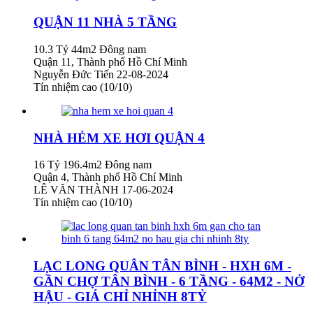
QUẬN 11 NHÀ 5 TẦNG
10.3 Tỷ
44m2
Đông nam
Quận 11, Thành phố Hồ Chí Minh
Nguyễn Đức Tiến
22-08-2024
Tín nhiệm cao (10/10)
NHÀ HẺM XE HƠI QUẬN 4
16 Tỷ
196.4m2
Đông nam
Quận 4, Thành phố Hồ Chí Minh
LÊ VĂN THÀNH
17-06-2024
Tín nhiệm cao (10/10)
LẠC LONG QUÂN TÂN BÌNH - HXH 6M -
GẦN CHỢ TÂN BÌNH - 6 TẦNG - 64M2 - NỞ
HẬU - GIÁ CHỈ NHỈNH 8TỶ