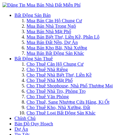
Bất Động Sản Bán
Mua Bán Căn Hộ Chung Cư
Mua Bán Nhà Trong Ngõ
Mua Bán Nhà Mặt Phố
Mua Bán Biệt Thự, Liền Kề, Phân Lô
Mua Bán Đất Nền, Dự Án
Mua Bán Kho Bãi, Nhà Xưởng
Mua Bán Bất Động Sản Khác
Bất Động Sản Thuê
Cho Thuê Căn Hộ Chung Cư
Cho Thuê Nhà Riêng
Cho Thuê Nhà Biệt Thự, Liền Kề
Cho Thuê Nhà Mặt Phố
Cho Thuê Shophouse, Nhà Phố Thương Mại
Cho Thuê Nhà Trọ, Phòng Trọ
Cho Thuê Văn Phòng
Cho Thuê, Sang Nhượng Cửa Hàng, Ki Ốt
Cho Thuê Kho, Nhà Xưởng, Đất
Cho Thuê Loại Bất Động Sản Khác
Chính Chủ
Bản Đồ Quy Hoạch
Dự Án
Tin Tức