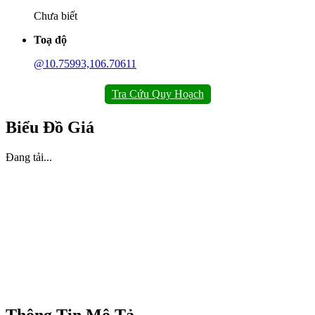
Chưa biết
Toạ độ
@10.75993,106.70611
Tra Cứu Quy Hoạch
Biểu Đồ Giá
Đang tải...
Thông Tin Mô Tả