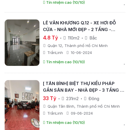
Tín nhiệm cao (10/10)
LÊ VĂN KHƯƠNG Q.12 - XE HƠI ĐỖ
CỬA - NHÀ MỚI ĐẸP - 2 TẦNG -
NGANG GẦN 5M - 110M2 - GIÁ CHỈ
4.8 Tỷ
110m2
Bắc
NHỈNH 4TỶ.
Quận 12, Thành phố Hồ Chí Minh
TrầnLinh
10-06-2024
Tín nhiệm cao (10/10)
[ TÂN BÌNH] BIỆT THỰ KIỂU PHÁP
GẦN SÂN BAY - NHÀ ĐẸP - 3 TẦNG -
NGANG HƠN 7M- 231M2 - GIÁ CHỈ 33
33 Tỷ
231m2
Đông
TỶ.
Quận Tân Bình, Thành phố Hồ Chí Minh
TrầnLinh
09-06-2024
Tín nhiệm cao (10/10)