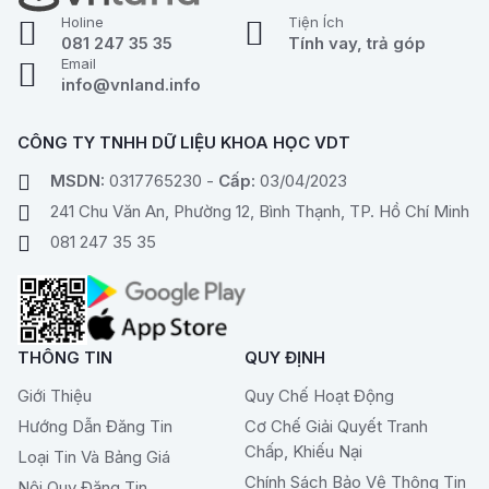
Holine
Tiện Ích
081 247 35 35
Tính vay, trả góp
Email
info@vnland.info
CÔNG TY TNHH DỮ LIỆU KHOA HỌC VDT
MSDN:
0317765230 -
Cấp:
03/04/2023
241 Chu Văn An, Phường 12, Bình Thạnh, TP. Hồ Chí Minh
081 247 35 35
THÔNG TIN
QUY ĐỊNH
Giới Thiệu
Quy Chế Hoạt Động
Hướng Dẫn Đăng Tin
Cơ Chế Giải Quyết Tranh
Chấp, Khiếu Nại
Loại Tin Và Bảng Giá
Chính Sách Bảo Vệ Thông Tin
Nội Quy Đăng Tin