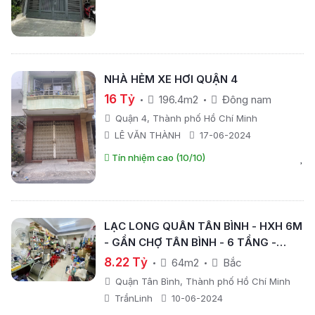
NHÀ HẺM XE HƠI QUẬN 4
16 Tỷ
196.4m2
Đông nam
Quận 4, Thành phố Hồ Chí Minh
LÊ VĂN THÀNH
17-06-2024
Tín nhiệm cao (10/10)
LẠC LONG QUÂN TÂN BÌNH - HXH 6M
- GẦN CHỢ TÂN BÌNH - 6 TẦNG -
64M2 - NỞ HẬU - GIÁ CHỈ NHỈNH 8TỶ
8.22 Tỷ
64m2
Bắc
Quận Tân Bình, Thành phố Hồ Chí Minh
TrầnLinh
10-06-2024