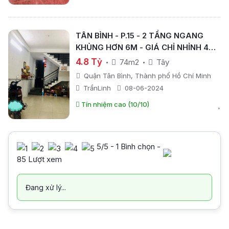
TÂN BÌNH - P.15 - 2 TẦNG NGANG
KHỦNG HƠN 6M - GIÁ CHỈ NHỈNH 4TỶ
.- 74M2 -
4.8 Tỷ
74m2
Tây
Quận Tân Bình, Thành phố Hồ Chí Minh
TrầnLinh
08-06-2024
Tín nhiệm cao (10/10)
5
/5 -
1
Bình chọn -
85 Lượt xem
Đang xử lý...