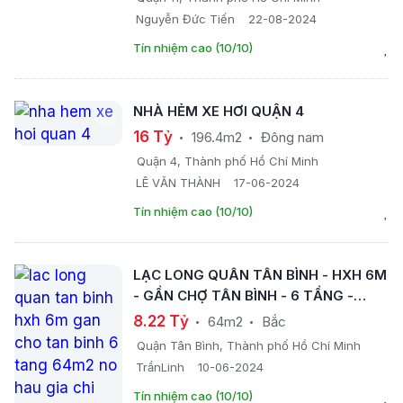
Nguyễn Đức Tiến
22-08-2024
Tín nhiệm cao (10/10)
NHÀ HẺM XE HƠI QUẬN 4
16 Tỷ
196.4m2
Đông nam
Quận 4, Thành phố Hồ Chí Minh
LÊ VĂN THÀNH
17-06-2024
Tín nhiệm cao (10/10)
LẠC LONG QUÂN TÂN BÌNH - HXH 6M
- GẦN CHỢ TÂN BÌNH - 6 TẦNG -
64M2 - NỞ HẬU - GIÁ CHỈ NHỈNH 8TỶ
8.22 Tỷ
64m2
Bắc
Quận Tân Bình, Thành phố Hồ Chí Minh
TrầnLinh
10-06-2024
Tín nhiệm cao (10/10)