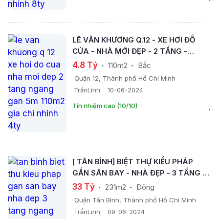
LÊ VĂN KHƯƠNG Q.12 - XE HƠI ĐỖ
CỬA - NHÀ MỚI ĐẸP - 2 TẦNG -
NGANG GẦN 5M - 110M2 - GIÁ CHỈ
4.8 Tỷ
110m2
Bắc
NHỈNH 4TỶ.
Quận 12, Thành phố Hồ Chí Minh
TrầnLinh
10-06-2024
Tín nhiệm cao (10/10)
[ TÂN BÌNH] BIỆT THỰ KIỂU PHÁP
GẦN SÂN BAY - NHÀ ĐẸP - 3 TẦNG -
NGANG HƠN 7M- 231M2 - GIÁ CHỈ 33
33 Tỷ
231m2
Đông
TỶ.
Quận Tân Bình, Thành phố Hồ Chí Minh
TrầnLinh
09-06-2024