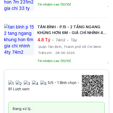
Tín nhiệm cao (10/10)
TÂN BÌNH - P.15 - 2 TẦNG NGANG
KHỦNG HƠN 6M - GIÁ CHỈ NHỈNH 4TỶ
.- 74M2 -
4.8 Tỷ
74m2
Tây
Quận Tân Bình, Thành phố Hồ Chí Minh
TrầnLinh
08-06-2024
Tín nhiệm cao (10/10)
5
/5 -
1
Bình chọn -
81 Lượt xem
Đang xử lý...