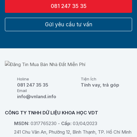
081 247 35 35
Gửi yêu cầu tư vấn
Holine
Tiện Ích
081 247 35 35
Tính vay, trả góp
Email
info@vnland.info
CÔNG TY TNHH DỮ LIỆU KHOA HỌC VDT
MSDN:
0317765230 -
Cấp:
03/04/2023
241 Chu Văn An, Phường 12, Bình Thạnh, TP. Hồ Chí Minh