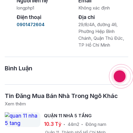
Người liên hệ
Email
longphp1
Không xác định
Điện thoại
Địa chỉ
0901472604
29/8/4A, đường 46,
Phường Hiệp Bình
Chánh, Quận Thủ Đức,
TP Hồ Chí Minh
Bình Luận
Tin Đăng Mua Bán Nhà Trong Ngõ Khác
Xem thêm
QUẬN 11 NHÀ 5 TẦNG
10.3 Tỷ
44m2
Đông nam
Quận 11, Thành phố Hồ Chí Minh