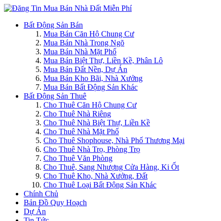
Bất Động Sản Bán
Mua Bán Căn Hộ Chung Cư
Mua Bán Nhà Trong Ngõ
Mua Bán Nhà Mặt Phố
Mua Bán Biệt Thự, Liền Kề, Phân Lô
Mua Bán Đất Nền, Dự Án
Mua Bán Kho Bãi, Nhà Xưởng
Mua Bán Bất Động Sản Khác
Bất Động Sản Thuê
Cho Thuê Căn Hộ Chung Cư
Cho Thuê Nhà Riêng
Cho Thuê Nhà Biệt Thự, Liền Kề
Cho Thuê Nhà Mặt Phố
Cho Thuê Shophouse, Nhà Phố Thương Mại
Cho Thuê Nhà Trọ, Phòng Trọ
Cho Thuê Văn Phòng
Cho Thuê, Sang Nhượng Cửa Hàng, Ki Ốt
Cho Thuê Kho, Nhà Xưởng, Đất
Cho Thuê Loại Bất Động Sản Khác
Chính Chủ
Bản Đồ Quy Hoạch
Dự Án
Tin Tức