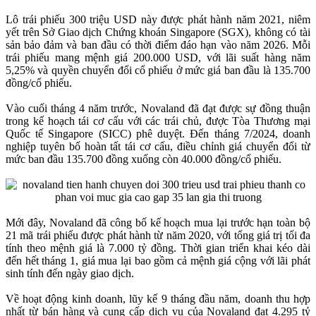
Lô trái phiếu 300 triệu USD này được phát hành năm 2021, niêm
yết trên Sở Giao dịch Chứng khoán Singapore (SGX), không có tài
sản bảo đảm và ban đầu có thời điểm đáo hạn vào năm 2026. Mỗi
trái phiếu mang mệnh giá 200.000 USD, với lãi suất hàng năm
5,25% và quyền chuyển đổi cổ phiếu ở mức giá ban đầu là 135.700
đồng/cổ phiếu.
Vào cuối tháng 4 năm trước, Novaland đã đạt được sự đồng thuận
trong kế hoạch tái cơ cấu với các trái chủ, được Tòa Thương mại
Quốc tế Singapore (SICC) phê duyệt. Đến tháng 7/2024, doanh
nghiệp tuyên bố hoàn tất tái cơ cấu, điều chỉnh giá chuyển đổi từ
mức ban đầu 135.700 đồng xuống còn 40.000 đồng/cổ phiếu.
Mới đây, Novaland đã công bố kế hoạch mua lại trước hạn toàn bộ
21 mã trái phiếu được phát hành từ năm 2020, với tổng giá trị tối đa
tính theo mệnh giá là 7.000 tỷ đồng. Thời gian triển khai kéo dài
đến hết tháng 1, giá mua lại bao gồm cả mệnh giá cộng với lãi phát
sinh tính đến ngày giao dịch.
Về hoạt động kinh doanh, lũy kế 9 tháng đầu năm, doanh thu hợp
nhất từ bán hàng và cung cấp dịch vụ của Novaland đạt 4.295 tỷ