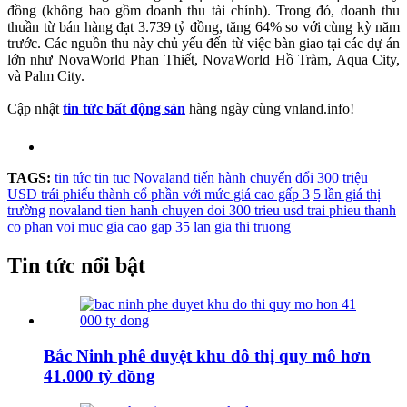
đồng (không bao gồm doanh thu tài chính). Trong đó, doanh thu
thuần từ bán hàng đạt 3.739 tỷ đồng, tăng 64% so với cùng kỳ năm
trước. Các nguồn thu này chủ yếu đến từ việc bàn giao tại các dự án
lớn như NovaWorld Phan Thiết, NovaWorld Hồ Tràm, Aqua City,
và Palm City.
Cập nhật
tin tức bất động sản
hàng ngày cùng vnland.info!
TAGS:
tin tức
tin tuc
Novaland tiến hành chuyển đổi 300 triệu
USD trái phiếu thành cổ phần với mức giá cao gấp 3
5 lần giá thị
trường
novaland tien hanh chuyen doi 300 trieu usd trai phieu thanh
co phan voi muc gia cao gap 35 lan gia thi truong
Tin tức nổi bật
Bắc Ninh phê duyệt khu đô thị quy mô hơn
41.000 tỷ đồng