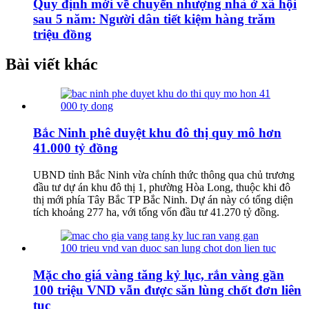
Quy định mới về chuyển nhượng nhà ở xã hội
sau 5 năm: Người dân tiết kiệm hàng trăm
triệu đồng
Bài viết khác
Bắc Ninh phê duyệt khu đô thị quy mô hơn
41.000 tỷ đồng
UBND tỉnh Bắc Ninh vừa chính thức thông qua chủ trương
đầu tư dự án khu đô thị 1, phường Hòa Long, thuộc khi đô
thị mới phía Tây Bắc TP Bắc Ninh. Dự án này có tổng diện
tích khoảng 277 ha, với tổng vốn đầu tư 41.270 tỷ đồng.
Mặc cho giá vàng tăng kỷ lục, rắn vàng gần
100 triệu VND vẫn được săn lùng chốt đơn liên
tục