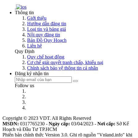
Thông tin
Giới thiệu
Hướng dẫn đăng tin
Loại tin và bảng giá
Nội quy đăng tin
Bản Đồ Quy Hoạch
Liên hệ
Quy Định
Quy chế hoạt động
Cơ chế giải quyết tranh chấp, khiếu nại
Chính sách bảo vệ thông tin cá nhân
Đăng ký nhận tin
Follow us
Copyright © 2023 VDT. All Rights Reserved
MSDN:
0317765230 -
Ngày cấp:
03/04/2023 -
Nơi cấp:
Sở Kế
Hoạch và Đầu Tư TP.HCM
Phiên bản chính thức Version 3.0. Ghi rõ nguồn "Vnland.info" khi