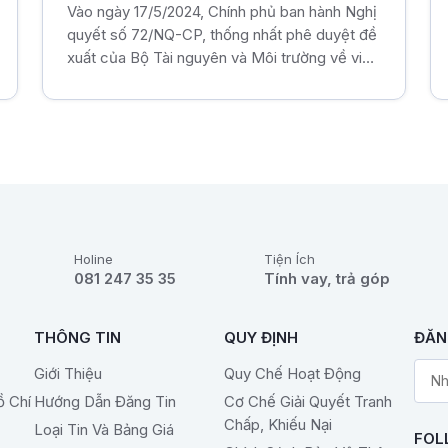
ngày 1/7/2024
Vào ngày 17/5/2024, Chính phủ ban hành Nghị
quyết số 72/NQ-CP, thống nhất phê duyệt đề
xuất của Bộ Tài nguyên và Môi trường về việc
xây dựng Nghị quyết của Quốc hội sửa đổi và
bổ sung khoản 1 Điều 252 Luật Đất đai số
31/2024/QH15.
Holine
Tiện Ích
081 247 35 35
Tính vay, trả góp
THÔNG TIN
QUY ĐỊNH
ĐĂN
Giới Thiệu
Quy Chế Hoạt Động
ồ Chí
Hướng Dẫn Đăng Tin
Cơ Chế Giải Quyết Tranh
Chấp, Khiếu Nại
Loại Tin Và Bảng Giá
FOL