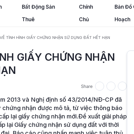
n
Bất Động Sản
Chính
Bản Đồ
Thuê
Chủ
Hoạch
VỀ TÌNH HÌNH GIẤY CHỨNG NHẬN SỬ DỤNG ĐẤT HẾT HẠN
ÌNH GIẤY CHỨNG NHẬN
HẠN
Share
năm 2013 và Nghị định số 43/2014/NĐ-CP đã
ấy chứng nhận được mô tả, từ việc thông báo
cấp lại giấy chứng nhận mới.Đề xuất giải pháp
ấp lại Giấy chứng nhận sử dụng đất với thời
 đai. Báo cáo cũng nhấn mạnh việc tuân thủ