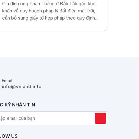
nghiệp hay không?
Gia đình ông Phan Thắng ở Đắk Lắk gặp khó
khăn về quy hoạch pháp lý đất điện mặt trời,
cần bổ sung giấy tờ hợp pháp theo quy định
để công ty điện lực thanh toán.
Email
info@vnland.info
G KÝ NHẬN TIN
LOW US