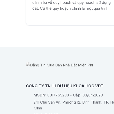
cần hiểu về quy hoạch và quy hoạch sử dụng
đất. Cụ thể quy hoạch chính là một quá trình
bố trí, sắp xếp các yếu tố trong một không
gian xác định, và từ đó thực hiện tất cả những
mục tiêu đã được đề ra. Theo Điều 3 của
Luật Đất đai năm 2013, quy hoạch sử dụng
đất là việc lập kế hoạch phân bổ và xác định
một khu đất để phục vụ các mục đích như
bảo vệ quốc phòng, an ninh, phát triển kinh tế
- xã hội, bảo vệ môi trường và ứng phó với
biến đổi khí hậu. Quy hoạch này được định
hướng để phù hợp với nhu cầu sử dụng đất
của từng địa phương.
CÔNG TY TNHH DỮ LIỆU KHOA HỌC VDT
MSDN:
0317765230 -
Cấp:
03/04/2023
241 Chu Văn An, Phường 12, Bình Thạnh, TP. H
Minh