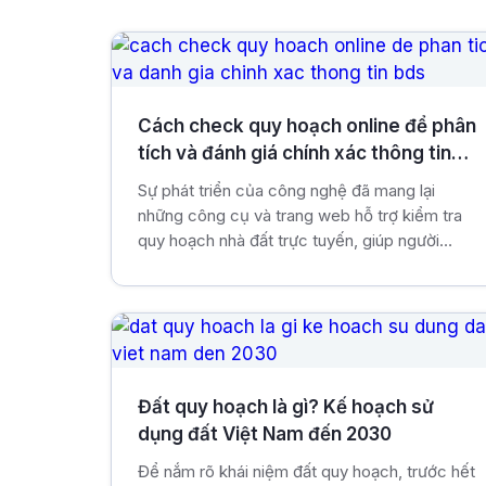
Cách check quy hoạch online để phân
tích và đánh giá chính xác thông tin
BĐS
Sự phát triển của công nghệ đã mang lại
những công cụ và trang web hỗ trợ kiểm tra
quy hoạch nhà đất trực tuyến, giúp người
dùng tiết kiệm thời gian và công sức. Trong
bài viết này, vnland sẽ phân tích và đánh giá
các bước kiểm tra quy hoạch BĐS trực tuyến
một cách nhanh chóng nhất.
Đất quy hoạch là gì? Kế hoạch sử
dụng đất Việt Nam đến 2030
Để nắm rõ khái niệm đất quy hoạch, trước hết