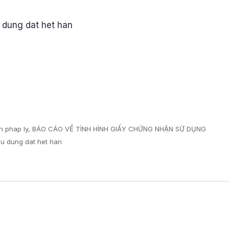
h phap ly
BÁO CÁO VỀ TÌNH HÌNH GIẤY CHỨNG NHẬN SỬ DỤNG
su dung dat het han