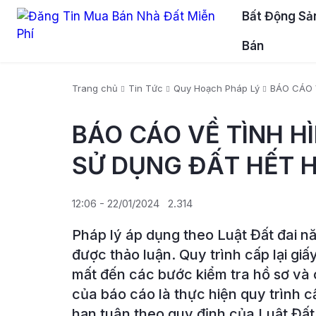
Bất Động Sả
Bán
Trang chủ
Tin Tức
Quy Hoạch Pháp Lý
BÁO CÁO 
BÁO CÁO VỀ TÌNH H
SỬ DỤNG ĐẤT HẾT 
12:06 - 22/01/2024
2.314
Pháp lý áp dụng theo Luật Đất đai 
được thảo luận. Quy trình cấp lại gi
mất đến các bước kiểm tra hồ sơ và 
của báo cáo là thực hiện quy trình c
hạn tuân theo quy định của Luật Đất