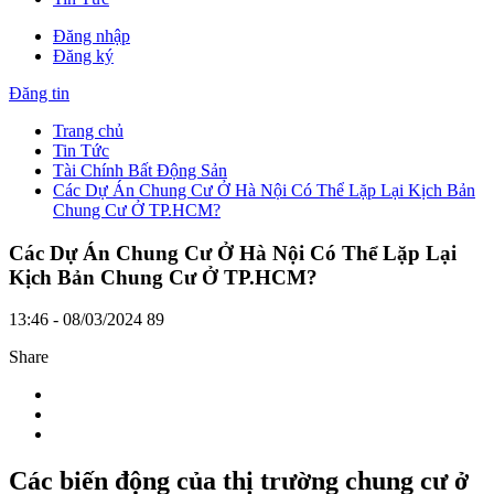
Đăng nhập
Đăng ký
Đăng tin
Trang chủ
Tin Tức
Tài Chính Bất Động Sản
Các Dự Án Chung Cư Ở Hà Nội Có Thể Lặp Lại Kịch Bản
Chung Cư Ở TP.HCM?
Các Dự Án Chung Cư Ở Hà Nội Có Thể Lặp Lại
Kịch Bản Chung Cư Ở TP.HCM?
13:46 - 08/03/2024
89
Share
Các biến động của thị trường chung cư ở