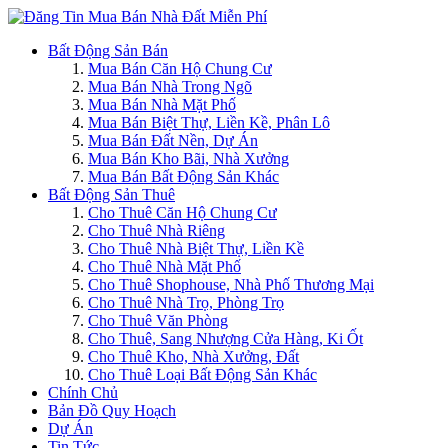
Bất Động Sản Bán
Mua Bán Căn Hộ Chung Cư
Mua Bán Nhà Trong Ngõ
Mua Bán Nhà Mặt Phố
Mua Bán Biệt Thự, Liền Kề, Phân Lô
Mua Bán Đất Nền, Dự Án
Mua Bán Kho Bãi, Nhà Xưởng
Mua Bán Bất Động Sản Khác
Bất Động Sản Thuê
Cho Thuê Căn Hộ Chung Cư
Cho Thuê Nhà Riêng
Cho Thuê Nhà Biệt Thự, Liền Kề
Cho Thuê Nhà Mặt Phố
Cho Thuê Shophouse, Nhà Phố Thương Mại
Cho Thuê Nhà Trọ, Phòng Trọ
Cho Thuê Văn Phòng
Cho Thuê, Sang Nhượng Cửa Hàng, Ki Ốt
Cho Thuê Kho, Nhà Xưởng, Đất
Cho Thuê Loại Bất Động Sản Khác
Chính Chủ
Bản Đồ Quy Hoạch
Dự Án
Tin Tức