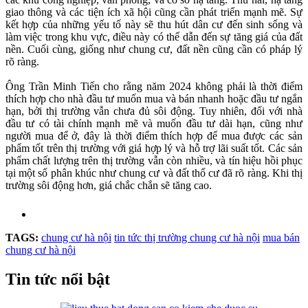
giao thông và các tiện ích xã hội cũng cần phát triển mạnh mẽ. Sự
kết hợp của những yếu tố này sẽ thu hút dân cư đến sinh sống và
làm việc trong khu vực, điều này có thể dẫn đến sự tăng giá của đất
nền. Cuối cùng, giống như chung cư, đất nền cũng cần có pháp lý
rõ ràng.
Ông Trần Minh Tiến cho rằng năm 2024 không phải là thời điểm
thích hợp cho nhà đầu tư muốn mua và bán nhanh hoặc đầu tư ngắn
hạn, bởi thị trường vẫn chưa đủ sôi động. Tuy nhiên, đối với nhà
đầu tư có tài chính mạnh mẽ và muốn đầu tư dài hạn, cũng như
người mua để ở, đây là thời điểm thích hợp để mua được các sản
phẩm tốt trên thị trường với giá hợp lý và hỗ trợ lãi suất tốt. Các sản
phẩm chất lượng trên thị trường vẫn còn nhiều, và tín hiệu hồi phục
tại một số phân khúc như chung cư và đất thổ cư đã rõ ràng. Khi thị
trường sôi động hơn, giá chắc chắn sẽ tăng cao.
TAGS:
chung cư hà nội
tin tức thị trường chung cư hà nội
mua bán
chung cư hà nội
Tin tức nổi bật