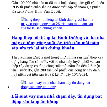
Gần 100.000 nhà đầu tư đã mua hoặc đang nắm giữ cổ phiếu
ROS từ phiên chào sàn đã được triệu tập để tham gia phiên
tòa xét xử ông Trịnh Văn Quyết.
Hãng thép nổi tiếng tại Bình Dương với ba nhà
máy có tổng công suất 2,6 triệu tấn mỗi năm
sắp sửa trở lại sàn chứng khoán.
Thép Pomina từng là một trong những nhà sản xuất thép xây
dựng hàng đầu cả nước, với ba nhà máy luyện phôi và cán
thép xây dựng có tổng công suất mỗi năm lên đến 2.6 triệu
tấn. Trước đó, gần 280 triệu cổ phiếu của công ty này đã bị
huỷ niêm yết trên sàn HoSE kể từ ngày 10/5/2024.
Lãi suất vay mua nhà chạm đáy, tín dụng bất
động sản tăng ấn tượng