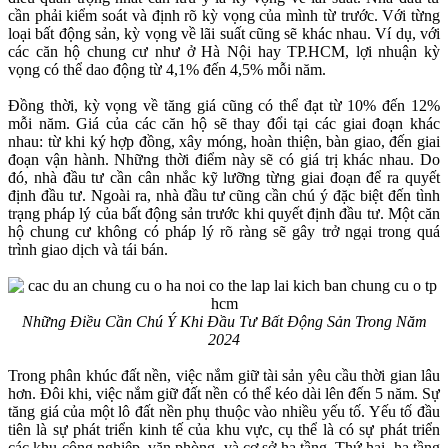
cần phải kiểm soát và định rõ kỳ vọng của mình từ trước. Với từng
loại bất động sản, kỳ vọng về lãi suất cũng sẽ khác nhau. Ví dụ, với
các căn hộ chung cư như ở Hà Nội hay TP.HCM, lợi nhuận kỳ
vọng có thể dao động từ 4,1% đến 4,5% mỗi năm.
Đồng thời, kỳ vọng về tăng giá cũng có thể đạt từ 10% đến 12%
mỗi năm. Giá của các căn hộ sẽ thay đổi tại các giai đoạn khác
nhau: từ khi ký hợp đồng, xây móng, hoàn thiện, bàn giao, đến giai
đoạn vận hành. Những thời điểm này sẽ có giá trị khác nhau. Do
đó, nhà đầu tư cần cân nhắc kỹ lưỡng từng giai đoạn để ra quyết
định đầu tư. Ngoài ra, nhà đầu tư cũng cần chú ý đặc biệt đến tình
trạng pháp lý của bất động sản trước khi quyết định đầu tư. Một căn
hộ chung cư không có pháp lý rõ ràng sẽ gây trở ngại trong quá
trình giao dịch và tái bán.
Những Điều Cần Chú Ý Khi Đầu Tư Bất Động Sản Trong Năm
2024
Trong phân khúc đất nền, việc nắm giữ tài sản yêu cầu thời gian lâu
hơn. Đôi khi, việc nắm giữ đất nền có thể kéo dài lên đến 5 năm. Sự
tăng giá của một lô đất nền phụ thuộc vào nhiều yếu tố. Yếu tố đầu
tiên là sự phát triển kinh tế của khu vực, cụ thể là có sự phát triển
các khu công nghiệp, văn phòng, và cơ sở hạ tầng. Thứ hai, hạ tầng