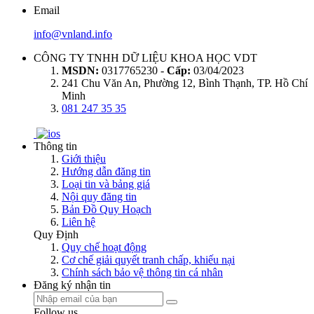
Email
info@vnland.info
CÔNG TY TNHH DỮ LIỆU KHOA HỌC VDT
MSDN:
0317765230 -
Cấp:
03/04/2023
241 Chu Văn An, Phường 12, Bình Thạnh, TP. Hồ Chí
Minh
081 247 35 35
Thông tin
Giới thiệu
Hướng dẫn đăng tin
Loại tin và bảng giá
Nội quy đăng tin
Bản Đồ Quy Hoạch
Liên hệ
Quy Định
Quy chế hoạt động
Cơ chế giải quyết tranh chấp, khiếu nại
Chính sách bảo vệ thông tin cá nhân
Đăng ký nhận tin
Follow us