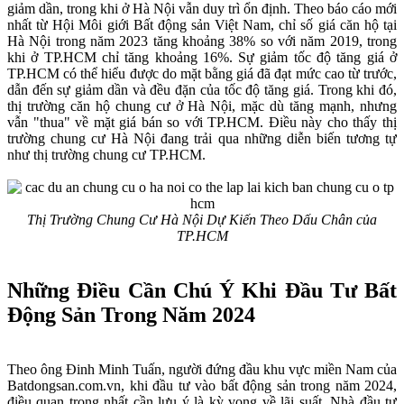
giảm dần, trong khi ở Hà Nội vẫn duy trì ổn định. Theo báo cáo mới
nhất từ Hội Môi giới Bất động sản Việt Nam, chỉ số giá căn hộ tại
Hà Nội trong năm 2023 tăng khoảng 38% so với năm 2019, trong
khi ở TP.HCM chỉ tăng khoảng 16%. Sự giảm tốc độ tăng giá ở
TP.HCM có thể hiểu được do mặt bằng giá đã đạt mức cao từ trước,
dẫn đến sự giảm dần và đều đặn của tốc độ tăng giá. Trong khi đó,
thị trường căn hộ chung cư ở Hà Nội, mặc dù tăng mạnh, nhưng
vẫn "thua" về mặt giá bán so với TP.HCM. Điều này cho thấy thị
trường chung cư Hà Nội đang trải qua những diễn biến tương tự
như thị trường chung cư TP.HCM.
Thị Trường Chung Cư Hà Nội Dự Kiến Theo Dấu Chân của
TP.HCM
Những Điều Cần Chú Ý Khi Đầu Tư Bất
Động Sản Trong Năm 2024
Theo ông Đinh Minh Tuấn, người đứng đầu khu vực miền Nam của
Batdongsan.com.vn, khi đầu tư vào bất động sản trong năm 2024,
điều quan trọng nhất cần lưu ý là kỳ vọng về lãi suất. Nhà đầu tư