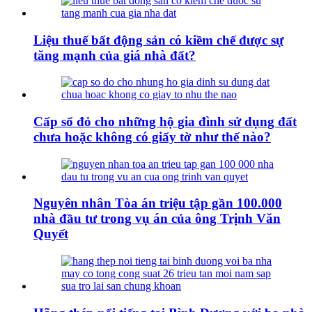
Liệu thuế bất động sản có kiềm chế được sự
tăng mạnh của giá nhà đất?
Cấp sổ đỏ cho những hộ gia đình sử dụng đất
chưa hoặc không có giấy tờ như thế nào?
Nguyên nhân Tòa án triệu tập gần 100.000
nhà đầu tư trong vụ án của ông Trịnh Văn
Quyết