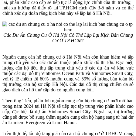
lai, phân khúc cao cấp sẽ tiếp tục là động lực chính của thị trường -
một xu hướng đã thấy rõ tại TP.HCM cách đây 3-5 năm và có thể
chính xác dự đoán rằng kịch bản này sẽ lặp lại ở Hà Nội.
Các Dự Án Chung Cư Ở Hà Nội Có Thể Lặp Lại Kịch Bản Chung
Cư Ở TP.HCM?
Nguồn cung căn hộ chung cư ở Hà Nội vẫn còn khan hiếm và tập
trung chủ yếu vào các dự án thuộc phân khúc đô thị lớn. Đặc biệt,
lượng căn hộ tiêu thụ tập trung chủ yếu ở các dự án và khu vực
thuộc các đại đô thị Vinhomes Ocean Park và Vinhomes Smart City,
với tỷ lệ chiếm tới 60% nguồn cung và 59% số lượng bán toàn bộ
thị trường căn hộ sơ cấp Hà Nội. Các đại đô thị cũng chiếm đa số
giao dịch căn hộ thứ cấp do có nguồn cung lớn.
Theo ông Tiến, phần lớn nguồn cung căn hộ chung cư mới mở bán
trong năm 2024 tại Hà Nội sẽ tiếp tục tập trung vào phân khúc cao
cấp, đặc biệt là dự án Vinhomes Smart City. Ngoài ra, thị trường
cũng sẽ được bổ sung thêm nguồn cung căn hộ hạng sang từ hai dự
án Lumiere Evergreen và Lumi Hanoi.
Trên thực tế, tốc độ tăng giá của căn hộ chung cư ở TP.HCM đang