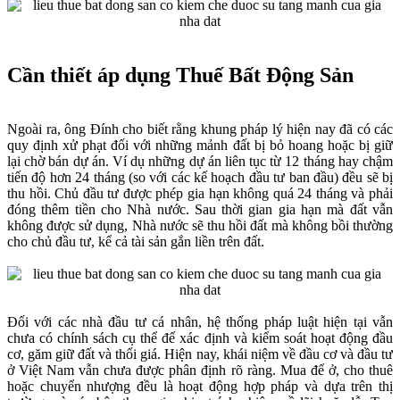
Cần thiết áp dụng Thuế Bất Động Sản
Ngoài ra, ông Đính cho biết rằng khung pháp lý hiện nay đã có các
quy định xử phạt đối với những mảnh đất bị bỏ hoang hoặc bị giữ
lại chờ bán dự án. Ví dụ những dự án liên tục từ 12 tháng hay chậm
tiến độ hơn 24 tháng (so với các kế hoạch đầu tư ban đầu) đều sẽ bị
thu hồi. Chủ đầu tư được phép gia hạn không quá 24 tháng và phải
đóng thêm tiền cho Nhà nước. Sau thời gian gia hạn mà đất vẫn
không được sử dụng, Nhà nước sẽ thu hồi đất mà không bồi thường
cho chủ đầu tư, kể cả tài sản gắn liền trên đất.
Đối với các nhà đầu tư cá nhân, hệ thống pháp luật hiện tại vẫn
chưa có chính sách cụ thể để xác định và kiểm soát hoạt động đầu
cơ, găm giữ đất và thổi giá. Hiện nay, khái niệm về đầu cơ và đầu tư
ở Việt Nam vẫn chưa được phân định rõ ràng. Mua để ở, cho thuê
hoặc chuyển nhượng đều là hoạt động hợp pháp và dựa trên thị