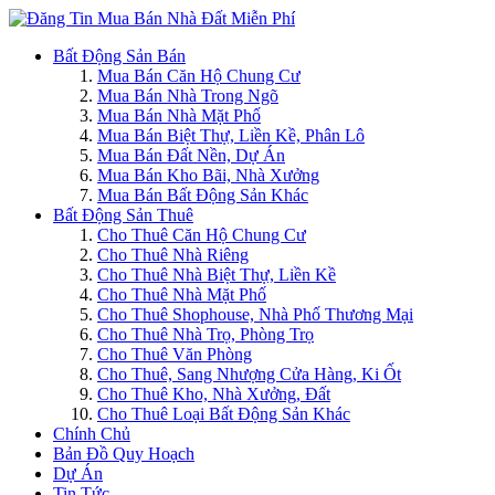
Bất Động Sản Bán
Mua Bán Căn Hộ Chung Cư
Mua Bán Nhà Trong Ngõ
Mua Bán Nhà Mặt Phố
Mua Bán Biệt Thự, Liền Kề, Phân Lô
Mua Bán Đất Nền, Dự Án
Mua Bán Kho Bãi, Nhà Xưởng
Mua Bán Bất Động Sản Khác
Bất Động Sản Thuê
Cho Thuê Căn Hộ Chung Cư
Cho Thuê Nhà Riêng
Cho Thuê Nhà Biệt Thự, Liền Kề
Cho Thuê Nhà Mặt Phố
Cho Thuê Shophouse, Nhà Phố Thương Mại
Cho Thuê Nhà Trọ, Phòng Trọ
Cho Thuê Văn Phòng
Cho Thuê, Sang Nhượng Cửa Hàng, Ki Ốt
Cho Thuê Kho, Nhà Xưởng, Đất
Cho Thuê Loại Bất Động Sản Khác
Chính Chủ
Bản Đồ Quy Hoạch
Dự Án
Tin Tức