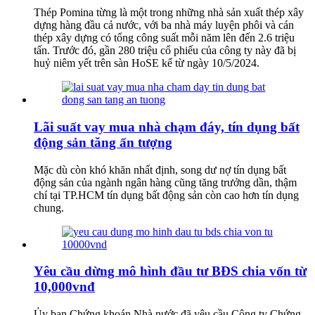
Thép Pomina từng là một trong những nhà sản xuất thép xây
dựng hàng đầu cả nước, với ba nhà máy luyện phôi và cán
thép xây dựng có tổng công suất mỗi năm lên đến 2.6 triệu
tấn. Trước đó, gần 280 triệu cổ phiếu của công ty này đã bị
huỷ niêm yết trên sàn HoSE kể từ ngày 10/5/2024.
Lãi suất vay mua nhà chạm đáy, tín dụng bất
động sản tăng ấn tượng
Mặc dù còn khó khăn nhất định, song dư nợ tín dụng bất
động sản của ngành ngân hàng cũng tăng trưởng dần, thậm
chí tại TP.HCM tín dụng bất động sản còn cao hơn tín dụng
chung.
Yêu cầu dừng mô hình đầu tư BĐS chia vốn từ
10,000vnđ
Ủy ban Chứng khoán Nhà nước đã yêu cầu Công ty Chứng