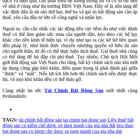
bạch và hiệu quả, cần phát triển hệ thống thông tin và cơ sở dữ liệu
về nhà ở cũng như thị trường BĐS Việt Nam. Đây sẽ là nền tảng để
xác định đâu là tài sản thứ hai, thứ ba và giá trị bất động sản cần áp
thuế, yêu cầu đầu tư lớn về công nghệ và nhân lực.
Ngoài ra, cần cân nhắc các tác động tiêu cực tiềm ẩn như việc đánh
thuế có thể làm giảm sức mua của người dân, kéo theo các hệ lụy
khác cho nền kinh tế hiện tại, ví dụ như tạo ra các kẽ hở liên quan
đến pháp lý, như hình thức chuyển nhượng quyền sở hữu tài sản
cho người thân, từ đó có thể thực hiện lách thuế. Giá thuê nhà cũng
có thể tăng để bù đắp chi phí thuế. Tuy nhiên, Chủ tịch Hội Môi
giới Bất động sản Việt Nam cho rằng, bất kỳ chính sách nào khi mới
áp dụng cũng gặp khó khăn, điều quan trọng là phải đánh giá giữa
"được" và "mất". Nếu lợi ích lớn hơn thì chính sách nên được thực
thi, và mọi khó khăn đều có thể tháo gỡ.
Cùng nhật tin tức
Tài Chính Bất Động Sản
mới nhất cùng
#vnlandinfo
TAGS:
tài chính bất động sản
tai chinh bat dong san
Liệu thuế bất
động sản có kiềm chế được sự tăng mạnh của giá nhà đất
lieu thue
bat dong san co kiem che duoc su tang manh cua gia nha dat