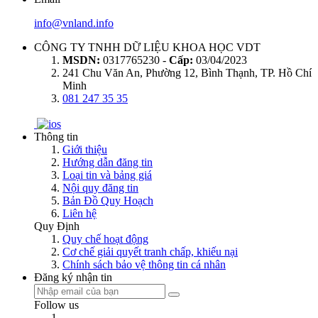
info@vnland.info
CÔNG TY TNHH DỮ LIỆU KHOA HỌC VDT
MSDN:
0317765230 -
Cấp:
03/04/2023
241 Chu Văn An, Phường 12, Bình Thạnh, TP. Hồ Chí
Minh
081 247 35 35
Thông tin
Giới thiệu
Hướng dẫn đăng tin
Loại tin và bảng giá
Nội quy đăng tin
Bản Đồ Quy Hoạch
Liên hệ
Quy Định
Quy chế hoạt động
Cơ chế giải quyết tranh chấp, khiếu nại
Chính sách bảo vệ thông tin cá nhân
Đăng ký nhận tin
Follow us