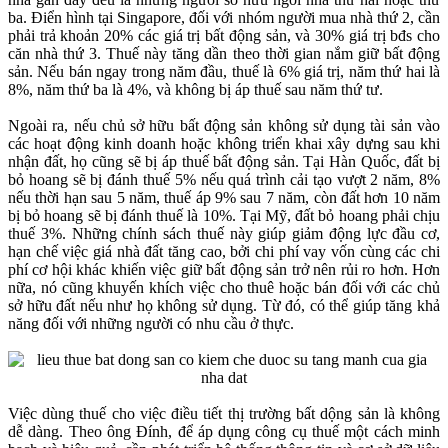
ba. Điển hình tại Singapore, đối với nhóm người mua nhà thứ 2, cần
phải trả khoản 20% các giá trị bất động sản, và 30% giá trị bđs cho
căn nhà thứ 3. Thuế này tăng dần theo thời gian nắm giữ bất động
sản. Nếu bán ngay trong năm đầu, thuế là 6% giá trị, năm thứ hai là
8%, năm thứ ba là 4%, và không bị áp thuế sau năm thứ tư.
Ngoài ra, nếu chủ sở hữu bất động sản không sử dụng tài sản vào
các hoạt động kinh doanh hoặc không triển khai xây dựng sau khi
nhận đất, họ cũng sẽ bị áp thuế bất động sản. Tại Hàn Quốc, đất bị
bỏ hoang sẽ bị đánh thuế 5% nếu quá trình cải tạo vượt 2 năm, 8%
nếu thời hạn sau 5 năm, thuế áp 9% sau 7 năm, còn đất hơn 10 năm
bị bỏ hoang sẽ bị đánh thuế là 10%. Tại Mỹ, đất bỏ hoang phải chịu
thuế 3%. Những chính sách thuế này giúp giảm động lực đầu cơ,
hạn chế việc giá nhà đất tăng cao, bởi chi phí vay vốn cùng các chi
phí cơ hội khác khiến việc giữ bất động sản trở nên rủi ro hơn. Hơn
nữa, nó cũng khuyến khích việc cho thuê hoặc bán đối với các chủ
sở hữu đất nếu như họ không sử dụng. Từ đó, có thể giúp tăng khả
năng đối với những người có nhu cầu ở thực.
Việc dùng thuế cho việc điều tiết thị trường bất dộng sản là không
dễ dàng. Theo ông Đính, để áp dụng công cụ thuế một cách minh