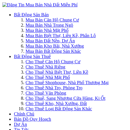
Bất Động Sản Bán
Mua Bán Căn Hộ Chung Cư
Mua Bán Nhà Trong Ngõ
Mua Bán Nhà Mặt Phố
Mua Bán Biệt Thự, Liền Kề, Phân Lô
Mua Bán Đất Nền, Dự Án
Mua Bán Kho Bãi, Nhà Xưởng
Mua Bán Bất Động Sản Khác
Bất Động Sản Thuê
Cho Thuê Căn Hộ Chung Cư
Cho Thuê Nhà Riêng
Cho Thuê Nhà Biệt Thự, Liền Kề
Cho Thuê Nhà Mặt Phố
Cho Thuê Shophouse, Nhà Phố Thương Mại
Cho Thuê Nhà Trọ, Phòng Trọ
Cho Thuê Văn Phòng
Cho Thuê, Sang Nhượng Cửa Hàng, Ki Ốt
Cho Thuê Kho, Nhà Xưởng, Đất
Cho Thuê Loại Bất Động Sản Khác
Chính Chủ
Bản Đồ Quy Hoạch
Dự Án
Tin Tức