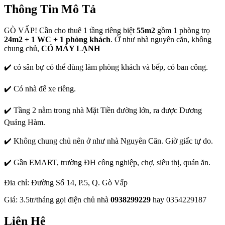
Thông Tin Mô Tả
GÒ VẤP! Cần cho thuê 1 tầng riêng biệt
55m2
gồm 1 phòng trọ
24m2 + 1 WC + 1 phòng khách
. Ở như nhà nguyên căn, không
chung chủ,
CÓ MÁY LẠNH
✔️ có sân bự có thể dùng làm phòng khách và bếp, có ban công.
✔️ Có nhà để xe riêng.
✔️ Tầng 2 nằm trong nhà Mặt Tiền đường lớn, ra được Dương
Quảng Hàm.
✔️ Không chung chủ nên ở như nhà Nguyên Căn. Giờ giấc tự do.
✔️ Gần EMART, trường ĐH công nghiệp, chợ, siêu thị, quán ăn.
Đia chỉ: Đường Số 14, P.5, Q. Gò Vấp
Giá: 3.5tr/tháng gọi điện chủ nhà
0938299229
hay 0354229187
Liên Hệ