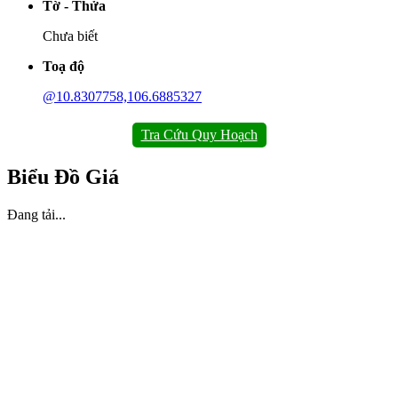
Tờ - Thửa
Chưa biết
Toạ độ
@10.8307758,106.6885327
Tra Cứu Quy Hoạch
Biểu Đồ Giá
Đang tải...