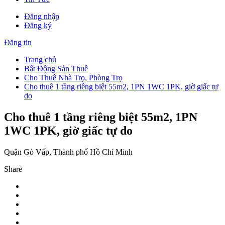
Đăng nhập
Đăng ký
Đăng tin
Trang chủ
Bất Động Sản Thuê
Cho Thuê Nhà Trọ, Phòng Trọ
Cho thuê 1 tầng riêng biệt 55m2, 1PN 1WC 1PK, giờ giấc tự
do
Cho thuê 1 tầng riêng biệt 55m2, 1PN
1WC 1PK, giờ giấc tự do
Quận Gò Vấp, Thành phố Hồ Chí Minh
Share