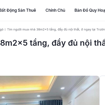
Bất Động Sản Thuê
Chính Chủ
Bản Đồ Quy Ho
Ngõ
Tìm người mua nhà 38m2x5 tầng, đầy đủ nội thất, ở ngay tại Trươ
m2x5 tầng, đầy đủ nội thất