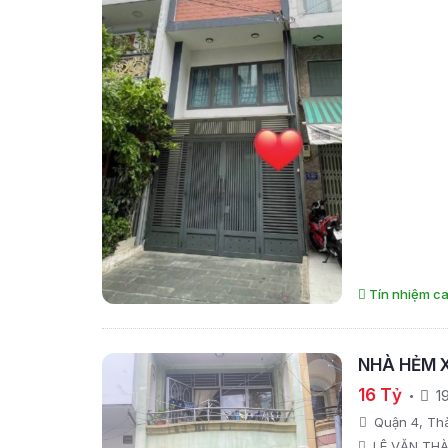
Tín nhiệm ca
NHÀ HẺM X
16 Tỷ
1
Quận 4, Th
LÊ VĂN TH