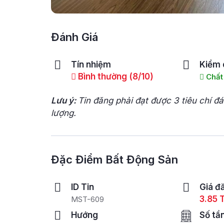
Đánh Giá
Tín nhiệm
Kiểm 
Bình thường (8/10)
Chất
Lưu ý:
Tin đăng phải đạt được 3 tiêu chí đ
lượng.
Đặc Điểm Bất Động Sản
ID Tin
Giá đ
3.85 
MST-609
Hướng
Số tầ