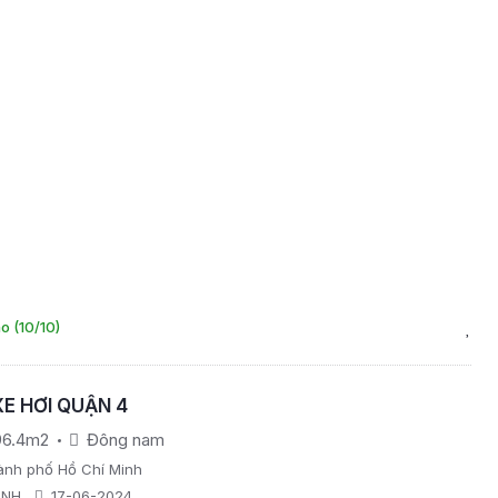
o (10/10)
E HƠI QUẬN 4
96.4m2
Đông nam
ành phố Hồ Chí Minh
ÀNH
17-06-2024