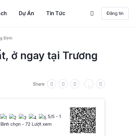
ạch
Dự Án
Tin Tức
Đăng tin
ng Định
, ở ngay tại Trương
Share
5
/5 -
1
Bình chọn - 72 Lượt xem