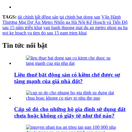
TAGS:
tài chính bất động sản
tai chinh bat dong san
Vận Hành
Thương Mại Dự Án Metro Nhổn ga Hà Nội Kế Hoạch và Tiến Độ
sau 15 năm triển khai
van hanh thuong mai du an metro nhon ga ha
noi ke hoach va tien do sau 15 nam trien khai
Tin tức nổi bật
Liệu thuế bất động sản có kiềm chế được sự
tăng mạnh của giá nhà đất?
Cấp sổ đỏ cho những hộ gia đình sử dụng đất
chưa hoặc không có giấy tờ như thế nào?