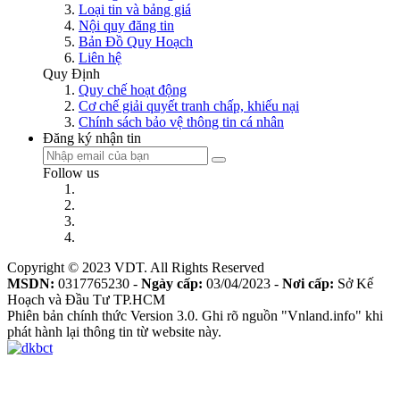
Loại tin và bảng giá
Nội quy đăng tin
Bản Đồ Quy Hoạch
Liên hệ
Quy Định
Quy chế hoạt động
Cơ chế giải quyết tranh chấp, khiếu nại
Chính sách bảo vệ thông tin cá nhân
Đăng ký nhận tin
Follow us
Copyright © 2023 VDT. All Rights Reserved
MSDN:
0317765230 -
Ngày cấp:
03/04/2023 -
Nơi cấp:
Sở Kế
Hoạch và Đầu Tư TP.HCM
Phiên bản chính thức Version 3.0. Ghi rõ nguồn "Vnland.info" khi
phát hành lại thông tin từ website này.