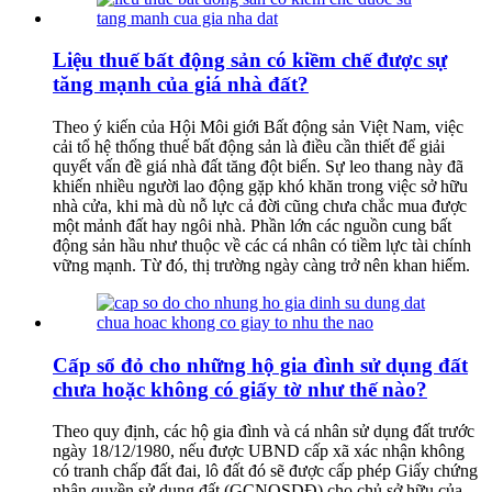
Liệu thuế bất động sản có kiềm chế được sự
tăng mạnh của giá nhà đất?
Theo ý kiến của Hội Môi giới Bất động sản Việt Nam, việc
cải tổ hệ thống thuế bất động sản là điều cần thiết để giải
quyết vấn đề giá nhà đất tăng đột biến. Sự leo thang này đã
khiến nhiều người lao động gặp khó khăn trong việc sở hữu
nhà cửa, khi mà dù nỗ lực cả đời cũng chưa chắc mua được
một mảnh đất hay ngôi nhà. Phần lớn các nguồn cung bất
động sản hầu như thuộc về các cá nhân có tiềm lực tài chính
vững mạnh. Từ đó, thị trường ngày càng trở nên khan hiếm.
Cấp sổ đỏ cho những hộ gia đình sử dụng đất
chưa hoặc không có giấy tờ như thế nào?
Theo quy định, các hộ gia đình và cá nhân sử dụng đất trước
ngày 18/12/1980, nếu được UBND cấp xã xác nhận không
có tranh chấp đất đai, lô đất đó sẽ được cấp phép Giấy chứng
nhận quyền sử dụng đất (GCNQSDĐ) cho chủ sở hữu của