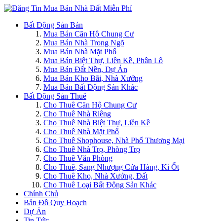
Bất Động Sản Bán
Mua Bán Căn Hộ Chung Cư
Mua Bán Nhà Trong Ngõ
Mua Bán Nhà Mặt Phố
Mua Bán Biệt Thự, Liền Kề, Phân Lô
Mua Bán Đất Nền, Dự Án
Mua Bán Kho Bãi, Nhà Xưởng
Mua Bán Bất Động Sản Khác
Bất Động Sản Thuê
Cho Thuê Căn Hộ Chung Cư
Cho Thuê Nhà Riêng
Cho Thuê Nhà Biệt Thự, Liền Kề
Cho Thuê Nhà Mặt Phố
Cho Thuê Shophouse, Nhà Phố Thương Mại
Cho Thuê Nhà Trọ, Phòng Trọ
Cho Thuê Văn Phòng
Cho Thuê, Sang Nhượng Cửa Hàng, Ki Ốt
Cho Thuê Kho, Nhà Xưởng, Đất
Cho Thuê Loại Bất Động Sản Khác
Chính Chủ
Bản Đồ Quy Hoạch
Dự Án
Tin Tức