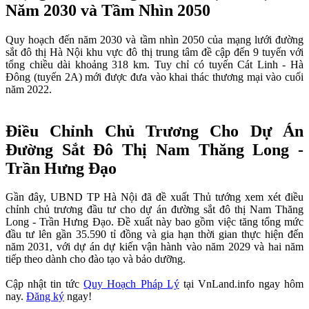
Năm 2030 và Tầm Nhìn 2050
Quy hoạch đến năm 2030 và tầm nhìn 2050 của mạng lưới đường
sắt đô thị Hà Nội khu vực đô thị trung tâm đề cập đến 9 tuyến với
tổng chiều dài khoảng 318 km. Tuy chỉ có tuyến Cát Linh - Hà
Đông (tuyến 2A) mới được đưa vào khai thác thương mại vào cuối
năm 2022.
Điều Chỉnh Chủ Trương Cho Dự Án
Đường Sắt Đô Thị Nam Thăng Long -
Trần Hưng Đạo
Gần đây, UBND TP Hà Nội đã đề xuất Thủ tướng xem xét điều
chỉnh chủ trương đầu tư cho dự án đường sắt đô thị Nam Thăng
Long - Trần Hưng Đạo. Đề xuất này bao gồm việc tăng tổng mức
đầu tư lên gần 35.590 tỉ đồng và gia hạn thời gian thực hiện đến
năm 2031, với dự án dự kiến vận hành vào năm 2029 và hai năm
tiếp theo dành cho đào tạo và bảo dưỡng.
Cập nhật tin tức
Quy Hoạch Pháp Lý
tại VnLand.info ngay hôm
nay.
Đăng ký
ngay!