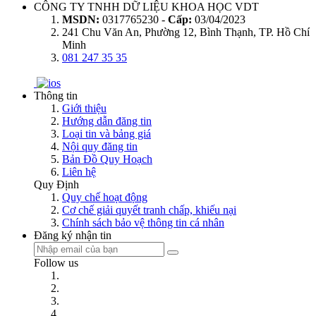
CÔNG TY TNHH DỮ LIỆU KHOA HỌC VDT
MSDN:
0317765230 -
Cấp:
03/04/2023
241 Chu Văn An, Phường 12, Bình Thạnh, TP. Hồ Chí
Minh
081 247 35 35
Thông tin
Giới thiệu
Hướng dẫn đăng tin
Loại tin và bảng giá
Nội quy đăng tin
Bản Đồ Quy Hoạch
Liên hệ
Quy Định
Quy chế hoạt động
Cơ chế giải quyết tranh chấp, khiếu nại
Chính sách bảo vệ thông tin cá nhân
Đăng ký nhận tin
Follow us