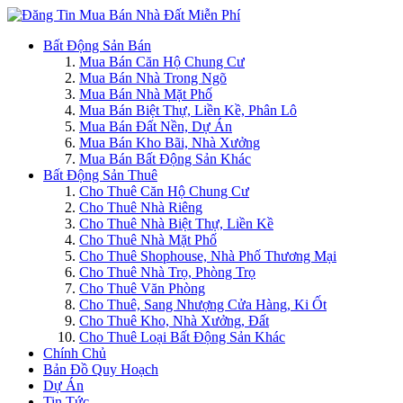
Bất Động Sản Bán
Mua Bán Căn Hộ Chung Cư
Mua Bán Nhà Trong Ngõ
Mua Bán Nhà Mặt Phố
Mua Bán Biệt Thự, Liền Kề, Phân Lô
Mua Bán Đất Nền, Dự Án
Mua Bán Kho Bãi, Nhà Xưởng
Mua Bán Bất Động Sản Khác
Bất Động Sản Thuê
Cho Thuê Căn Hộ Chung Cư
Cho Thuê Nhà Riêng
Cho Thuê Nhà Biệt Thự, Liền Kề
Cho Thuê Nhà Mặt Phố
Cho Thuê Shophouse, Nhà Phố Thương Mại
Cho Thuê Nhà Trọ, Phòng Trọ
Cho Thuê Văn Phòng
Cho Thuê, Sang Nhượng Cửa Hàng, Ki Ốt
Cho Thuê Kho, Nhà Xưởng, Đất
Cho Thuê Loại Bất Động Sản Khác
Chính Chủ
Bản Đồ Quy Hoạch
Dự Án
Tin Tức