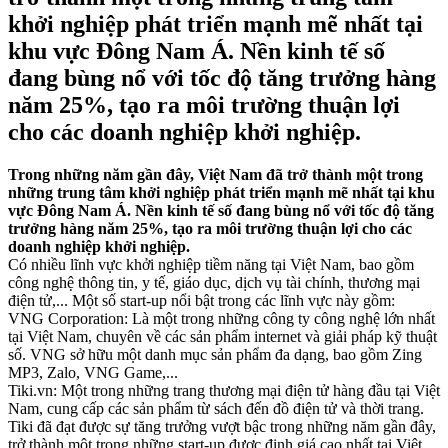
khởi nghiệp phát triển mạnh mẽ nhất tại
khu vực Đông Nam Á. Nền kinh tế số
đang bùng nổ với tốc độ tăng trưởng hàng
năm 25%, tạo ra môi trường thuận lợi
cho các doanh nghiệp khởi nghiệp.
Trong những năm gần đây, Việt Nam đã trở thành một trong
những trung tâm khởi nghiệp phát triển mạnh mẽ nhất tại khu
vực Đông Nam Á. Nền kinh tế số đang bùng nổ với tốc độ tăng
trưởng hàng năm 25%, tạo ra môi trường thuận lợi cho các
doanh nghiệp khởi nghiệp.
Có nhiều lĩnh vực khởi nghiệp tiềm năng tại Việt Nam, bao gồm
công nghệ thông tin, y tế, giáo dục, dịch vụ tài chính, thương mại
điện tử,... Một số start-up nổi bật trong các lĩnh vực này gồm:
VNG Corporation: Là một trong những công ty công nghệ lớn nhất
tại Việt Nam, chuyên về các sản phẩm internet và giải pháp kỹ thuật
số. VNG sở hữu một danh mục sản phẩm đa dạng, bao gồm Zing
MP3, Zalo, VNG Game,...
Tiki.vn: Một trong những trang thương mại điện tử hàng đầu tại Việt
Nam, cung cấp các sản phẩm từ sách đến đồ điện tử và thời trang.
Tiki đã đạt được sự tăng trưởng vượt bậc trong những năm gần đây,
trở thành một trong những start-up được định giá cao nhất tại Việt