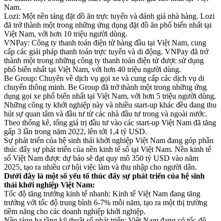
Nam.
Lozi: Một nền tảng đặt đồ ăn trực tuyến và đánh giá nhà hàng. Lozi
đã trở thành một trong những ứng dụng đặt đồ ăn phổ biến nhất tại
Việt Nam, với hơn 10 triệu người dùng.
VNPay: Công ty thanh toán điện tử hàng đầu tại Việt Nam, cung
cấp các giải pháp thanh toán trực tuyến và di động. VNPay đã trở
thành một trong những công ty thanh toán điện tử được sử dụng
phổ biến nhất tại Việt Nam, với hơn 40 triệu người dùng.
Be Group: Chuyên về dịch vụ gọi xe và cung cấp các dịch vụ di
chuyển thông minh. Be Group đã trở thành một trong những ứng
dụng gọi xe phổ biến nhất tại Việt Nam, với hơn 5 triệu người dùng.
Những công ty khởi nghiệp này và nhiều start-up khác đều đang thu
hút sự quan tâm và đầu tư từ các nhà đầu tư trong và ngoài nước.
Theo thống kê, tổng giá trị đầu tư vào các start-up Việt Nam đã tăng
gấp 3 lần trong năm 2022, lên tới 1,4 tỷ USD.
Sự phát triển của hệ sinh thái khởi nghiệp Việt Nam đang góp phần
thúc đẩy sự phát triển của nền kinh tế số tại Việt Nam. Nền kinh tế
số Việt Nam được dự báo sẽ đạt quy mô 350 tỷ USD vào năm
2025, tạo ra nhiều cơ hội việc làm và thu nhập cho người dân.
Dưới đây là một số yếu tố thúc đẩy sự phát triển của hệ sinh
thái khởi nghiệp Việt Nam:
Tốc độ tăng trưởng kinh tế nhanh: Kinh tế Việt Nam đang tăng
trưởng với tốc độ trung bình 6-7% mỗi năm, tạo ra một thị trường
tiềm năng cho các doanh nghiệp khởi nghiệp.
Nền tảng hạ tầng kỹ thuật số phát triển: Việt Nam đang có tốc độ