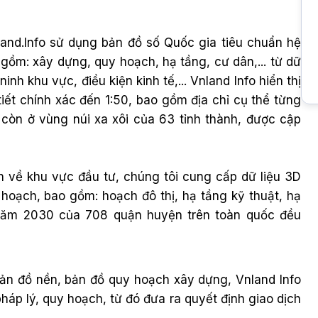
land.Info sử dụng bản đồ số Quốc gia tiêu chuẩn hệ
gồm: xây dựng, quy hoạch, hạ tầng, cư dân,... từ dữ
inh khu vực, điều kiện kinh tế,... Vnland Info hiển thị
tiết chính xác đến 1:50, bao gồm địa chỉ cụ thể từng
 còn ở vùng núi xa xôi của 63 tỉnh thành, được cập
ơn về khu vực đầu tư, chúng tôi cung cấp dữ liệu 3D
 hoạch, bao gồm: hoạch đô thị, hạ tầng kỹ thuật, hạ
 năm 2030 của 708 quận huyện trên toàn quốc đều
bản đồ nền, bản đồ quy hoạch xây dựng, Vnland Info
áp lý, quy hoạch, từ đó đưa ra quyết định giao dịch