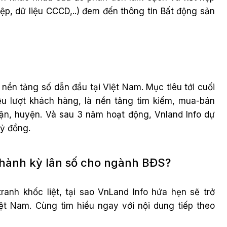
hiệp, dữ liệu CCCD,..) đem đến thông tin Bất động sản
 nền tảng số dẫn đầu tại Việt Nam. Mục tiêu tới cuối
iệu lượt khách hàng, là nền tảng tìm kiếm, mua-bán
uận, huyện. Và sau 3 năm hoạt động, Vnland Info dự
ỷ đồng.
ở thành kỳ lân số cho ngành BĐS?
ranh khốc liệt, tại sao VnLand Info hứa hẹn sẽ trở
t Nam. Cùng tìm hiểu ngay với nội dung tiếp theo