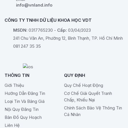
dụng đất của từng địa
info@vnland.info
phương.
CÔNG TY TNHH DỮ LIỆU KHOA HỌC VDT
MSDN:
0317765230 -
Cấp:
03/04/2023
241 Chu Văn An, Phường 12, Bình Thạnh, TP. Hồ Chí Minh
081 247 35 35
THÔNG TIN
QUY ĐỊNH
Giới Thiệu
Quy Chế Hoạt Động
Hướng Dẫn Đăng Tin
Cơ Chế Giải Quyết Tranh
Chấp, Khiếu Nại
Loại Tin Và Bảng Giá
Chính Sách Bảo Vệ Thông Tin
Nội Quy Đăng Tin
Cá Nhân
Bản Đồ Quy Hoạch
Liên Hệ