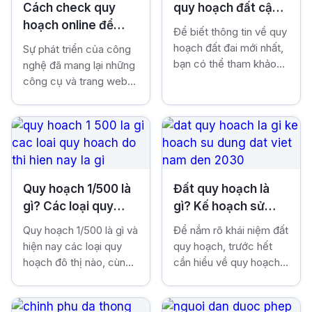
Cách check quy
quy hoạch đất cập
hoạch online để
nhật mới nhất 2024
Để biết thông tin về quy
phân tích và đánh
hoạch đất đai mới nhất,
Sự phát triển của công
giá chính xác thông
bạn có thể tham khảo
nghệ đã mang lại những
tin BĐS
các phương pháp và
công cụ và trang web
quy trình tra cứu qua nội
hỗ trợ kiểm tra quy
dung bài viết bên dưới.
hoạch nhà đất trực
Việc này rất quan trọng
tuyến, giúp người dùng
trước khi quyết định
tiết kiệm thời gian và
mua bán hay chuyển
công sức. Trong bài viết
nhượng đất.
này, vnland sẽ phân tích
Quy hoạch 1/500 là
Đất quy hoạch là
và đánh giá các bước
gì? Các loại quy
gì? Kế hoạch sử
kiểm tra quy hoạch BĐS
hoạch đô thị hiện
dụng đất Việt Nam
trực tuyến một cách
Quy hoạch 1/500 là gì và
Để nắm rõ khái niệm đất
nay là gì?
đến 2030
nhanh chóng nhất.
hiện nay các loại quy
quy hoạch, trước hết
hoạch đô thị nào, cùng
cần hiểu về quy hoạch
Vnland.info tìm hiểu chi
và quy hoạch sử dụng
tiết hơn qua những nội
đất. Cụ thể quy hoạch
dung bài bên dưới nhé!
chính là một quá trình bố