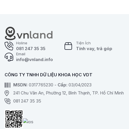
cũng tăng trưởng dần,
phân phối và chia nhỏ
thậm chí tại TP.HCM tín
bất động sản với vốn
dụng bất động sản còn
khởi điểm từ 10.000
cao hơn tín dụng chung.
đồng để bán cho các
nhà đầu tư.
Holine
Tiện Ích
081 247 35 35
Tính vay, trả góp
Email
info@vnland.info
CÔNG TY TNHH DỮ LIỆU KHOA HỌC VDT
MSDN:
0317765230 -
Cấp:
03/04/2023
241 Chu Văn An, Phường 12, Bình Thạnh, TP. Hồ Chí Minh
081 247 35 35