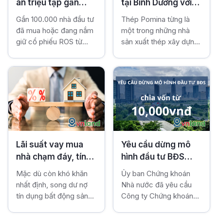
án triệu tập gần
tại Bình Dương với
chứng nhận sổ nhé!
một mảnh đất hay ngôi
100.000 nhà đầu tư
ba nhà máy có tổng
Gần 100.000 nhà đầu tư
Thép Pomina từng là
nhà. Phần lớn các nguồn
trong vụ án của ông
công suất 2,6 triệu
đã mua hoặc đang nắm
một trong những nhà
cung bất động sản hầu
Trịnh Văn Quyết
tấn mỗi năm sắp
giữ cổ phiếu ROS từ
sản xuất thép xây dựng
như thuộc về các cá
sửa trở lại sàn
phiên chào sàn đã được
hàng đầu cả nước, với
nhân có tiềm lực tài
chứng khoán.
triệu tập để tham gia
ba nhà máy luyện phôi
chính vững mạnh. Từ
phiên tòa xét xử ông
và cán thép xây dựng
đó, thị trường ngày
Trịnh Văn Quyết.
có tổng công suất mỗi
càng trở nên khan hiếm.
năm lên đến 2.6 triệu
tấn. Trước đó, gần 280
triệu cổ phiếu của công
ty này đã bị huỷ niêm
yết trên sàn HoSE kể từ
Lãi suất vay mua
Yêu cầu dừng mô
ngày 10/5/2024.
nhà chạm đáy, tín
hình đầu tư BĐS
dụng bất động sản
chia vốn từ
Mặc dù còn khó khăn
Ủy ban Chứng khoán
tăng ấn tượng
10,000vnđ
nhất định, song dư nợ
Nhà nước đã yêu cầu
tín dụng bất động sản
Công ty Chứng khoán
của ngành ngân hàng
VPS ngừng hoạt động