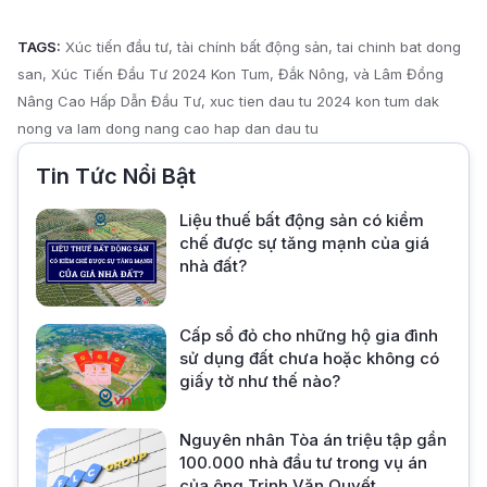
TAGS:
Xúc tiến đầu tư
tài chính bất động sản
tai chinh bat dong
san
Xúc Tiến Đầu Tư 2024 Kon Tum
Đắk Nông
và Lâm Đồng
Nâng Cao Hấp Dẫn Đầu Tư
xuc tien dau tu 2024 kon tum dak
nong va lam dong nang cao hap dan dau tu
Tin Tức Nổi Bật
Liệu thuế bất động sản có kiềm
chế được sự tăng mạnh của giá
nhà đất?
Cấp sổ đỏ cho những hộ gia đình
sử dụng đất chưa hoặc không có
giấy tờ như thế nào?
Nguyên nhân Tòa án triệu tập gần
100.000 nhà đầu tư trong vụ án
của ông Trịnh Văn Quyết