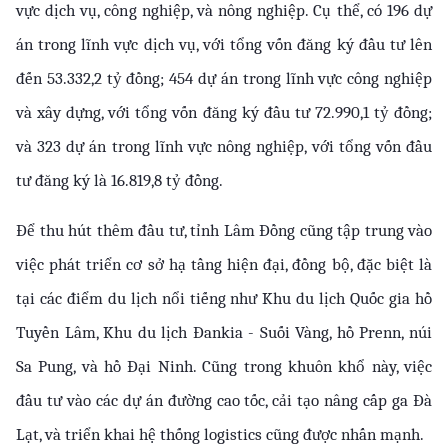
vực dịch vụ, công nghiệp, và nông nghiệp. Cụ thể, có 196 dự 
án trong lĩnh vực dịch vụ, với tổng vốn đăng ký đầu tư lên 
đến 53.332,2 tỷ đồng; 454 dự án trong lĩnh vực công nghiệp 
và xây dựng, với tổng vốn đăng ký đầu tư 72.990,1 tỷ đồng; 
và 323 dự án trong lĩnh vực nông nghiệp, với tổng vốn đầu 
tư đăng ký là 16.819,8 tỷ đồng.
Để thu hút thêm đầu tư, tỉnh Lâm Đồng cũng tập trung vào 
việc phát triển cơ sở hạ tầng hiện đại, đồng bộ, đặc biệt là 
tại các điểm du lịch nổi tiếng như Khu du lịch Quốc gia hồ 
Tuyền Lâm, Khu du lịch Đankia - Suối Vàng, hồ Prenn, núi 
Sa Pung, và hồ Đại Ninh. Cũng trong khuôn khổ này, việc 
đầu tư vào các dự án đường cao tốc, cải tạo nâng cấp ga Đà 
Lạt, và triển khai hệ thống logistics cũng được nhấn mạnh.