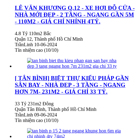
LÊ VĂN KHƯƠNG Q.12 - XE HƠI ĐỖ CỬA -
NHÀ MỚI ĐẸP - 2 TẦNG - NGANG GẦN 5M
- 110M2 - GIÁ CHỈ NHỈNH 4TỶ.
4.8 Tỷ
110m2
Bắc
Quận 12, Thành phố Hồ Chí Minh
TrầnLinh
10-06-2024
Tín nhiệm cao (10/10)
[ TÂN BÌNH] BIỆT THỰ KIỂU PHÁP GẦN
SÂN BAY - NHÀ ĐẸP - 3 TẦNG - NGANG
HƠN 7M- 231M2 - GIÁ CHỈ 33 TỶ.
33 Tỷ
231m2
Đông
Quận Tân Bình, Thành phố Hồ Chí Minh
TrầnLinh
09-06-2024
Tín nhiệm cao (10/10)