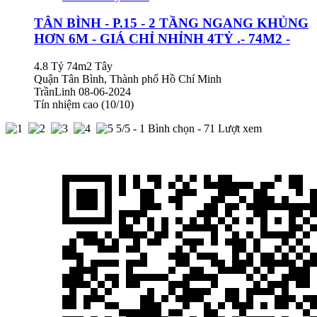
TÂN BÌNH - P.15 - 2 TẦNG NGANG KHỦNG
HƠN 6M - GIÁ CHỈ NHỈNH 4TỶ .- 74M2 -
4.8 Tỷ
74m2
Tây
Quận Tân Bình, Thành phố Hồ Chí Minh
TrầnLinh
08-06-2024
Tín nhiệm cao (10/10)
5
/5 -
1
Bình chọn - 71 Lượt xem