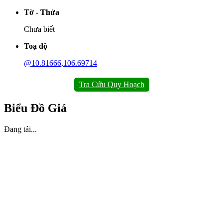
Tờ - Thửa
Chưa biết
Toạ độ
@10.81666,106.69714
Tra Cứu Quy Hoạch
Biểu Đồ Giá
Đang tải...