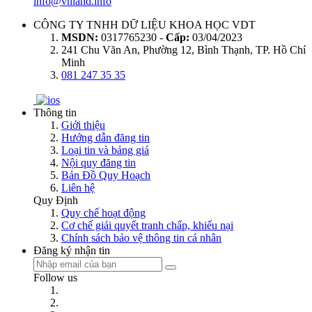
info@vnland.info
CÔNG TY TNHH DỮ LIỆU KHOA HỌC VDT
MSDN:
0317765230 -
Cấp:
03/04/2023
241 Chu Văn An, Phường 12, Bình Thạnh, TP. Hồ Chí
Minh
081 247 35 35
Thông tin
Giới thiệu
Hướng dẫn đăng tin
Loại tin và bảng giá
Nội quy đăng tin
Bản Đồ Quy Hoạch
Liên hệ
Quy Định
Quy chế hoạt động
Cơ chế giải quyết tranh chấp, khiếu nại
Chính sách bảo vệ thông tin cá nhân
Đăng ký nhận tin
Follow us