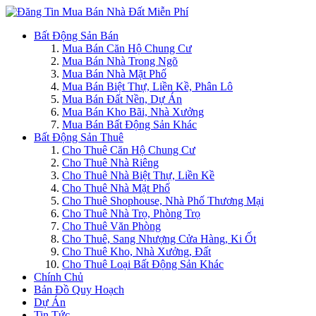
Bất Động Sản Bán
Mua Bán Căn Hộ Chung Cư
Mua Bán Nhà Trong Ngõ
Mua Bán Nhà Mặt Phố
Mua Bán Biệt Thự, Liền Kề, Phân Lô
Mua Bán Đất Nền, Dự Án
Mua Bán Kho Bãi, Nhà Xưởng
Mua Bán Bất Động Sản Khác
Bất Động Sản Thuê
Cho Thuê Căn Hộ Chung Cư
Cho Thuê Nhà Riêng
Cho Thuê Nhà Biệt Thự, Liền Kề
Cho Thuê Nhà Mặt Phố
Cho Thuê Shophouse, Nhà Phố Thương Mại
Cho Thuê Nhà Trọ, Phòng Trọ
Cho Thuê Văn Phòng
Cho Thuê, Sang Nhượng Cửa Hàng, Ki Ốt
Cho Thuê Kho, Nhà Xưởng, Đất
Cho Thuê Loại Bất Động Sản Khác
Chính Chủ
Bản Đồ Quy Hoạch
Dự Án
Tin Tức