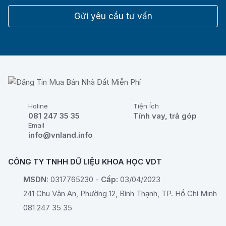
Gửi yêu cầu tư vấn
Holine
Tiện Ích
081 247 35 35
Tính vay, trả góp
Email
info@vnland.info
CÔNG TY TNHH DỮ LIỆU KHOA HỌC VDT
MSDN:
0317765230 -
Cấp:
03/04/2023
241 Chu Văn An, Phường 12, Bình Thạnh, TP. Hồ Chí Minh
081 247 35 35