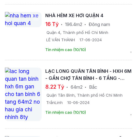
NHÀ HẺM XE HƠI QUẬN 4
16 Tỷ
196.4m2
Đông nam
Quận 4, Thành phố Hồ Chí Minh
LÊ VĂN THÀNH
17-06-2024
Tín nhiệm cao (10/10)
LẠC LONG QUÂN TÂN BÌNH - HXH 6M
- GẦN CHỢ TÂN BÌNH - 6 TẦNG -
64M2 - NỞ HẬU - GIÁ CHỈ NHỈNH 8TỶ
8.22 Tỷ
64m2
Bắc
Quận Tân Bình, Thành phố Hồ Chí Minh
TrầnLinh
10-06-2024
Tín nhiệm cao (10/10)