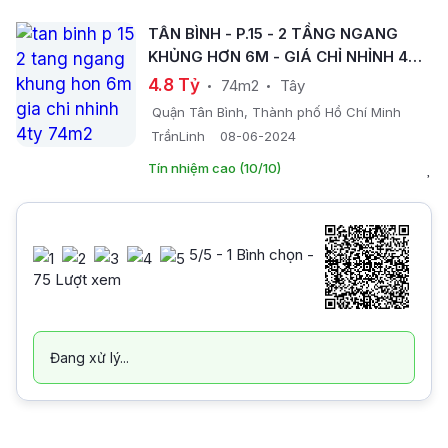
TÂN BÌNH - P.15 - 2 TẦNG NGANG
KHỦNG HƠN 6M - GIÁ CHỈ NHỈNH 4TỶ
.- 74M2 -
4.8 Tỷ
74m2
Tây
Quận Tân Bình, Thành phố Hồ Chí Minh
TrầnLinh
08-06-2024
Tín nhiệm cao (10/10)
5
/5 -
1
Bình chọn -
75 Lượt xem
Đang xử lý...