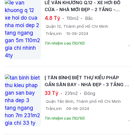
LÊ VĂN KHƯƠNG Q.12 - XE HƠI ĐỖ
CỬA - NHÀ MỚI ĐẸP - 2 TẦNG -
NGANG GẦN 5M - 110M2 - GIÁ CHỈ
4.8 Tỷ
110m2
Bắc
NHỈNH 4TỶ.
Quận 12, Thành phố Hồ Chí Minh
TrầnLinh
10-06-2024
Tín nhiệm cao (10/10)
[ TÂN BÌNH] BIỆT THỰ KIỂU PHÁP
GẦN SÂN BAY - NHÀ ĐẸP - 3 TẦNG -
NGANG HƠN 7M- 231M2 - GIÁ CHỈ 33
33 Tỷ
231m2
Đông
TỶ.
Quận Tân Bình, Thành phố Hồ Chí Minh
TrầnLinh
09-06-2024
Tín nhiệm cao (10/10)