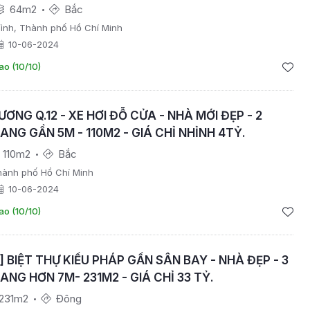
64m2
Bắc
ình, Thành phố Hồ Chí Minh
10-06-2024
ao (10/10)
ƯƠNG Q.12 - XE HƠI ĐỖ CỬA - NHÀ MỚI ĐẸP - 2
ANG GẦN 5M - 110M2 - GIÁ CHỈ NHỈNH 4TỶ.
110m2
Bắc
hành phố Hồ Chí Minh
10-06-2024
ao (10/10)
H] BIỆT THỰ KIỂU PHÁP GẦN SÂN BAY - NHÀ ĐẸP - 3
ANG HƠN 7M- 231M2 - GIÁ CHỈ 33 TỶ.
231m2
Đông