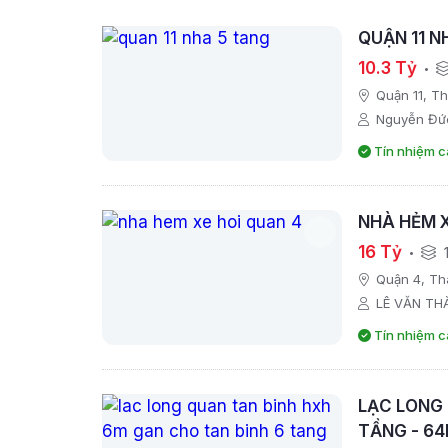
QUẬN 11 N
10.3 Tỷ
Quận 11, T
Nguyễn Đứ
Tín nhiệm c
NHÀ HẺM X
16 Tỷ
Quận 4, Th
LÊ VĂN TH
Tín nhiệm c
LẠC LONG 
TẦNG - 64