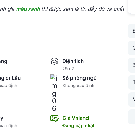
ánh giá
màu xanh
thì được xem là tin đầy đủ và chất
ăng
Diện tích
29m2
ng or Lầu
Số phòng ngủ
T
xác định
Không xác định
lý
Giá Vnland
xác định
Đang cập nhật