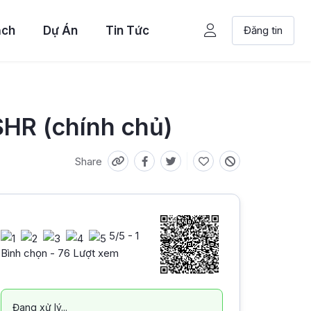
ạch
Dự Án
Tin Tức
Đăng tin
HR (chính chủ)
Share
5
/5 -
1
Bình chọn - 76 Lượt xem
Đang xử lý...