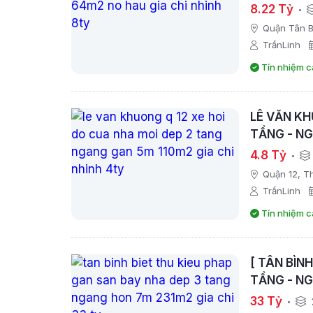
8.22 Tỷ
Quận Tân B
TrầnLinh
Tín nhiệm c
LÊ VĂN KH
TẦNG - NG
4.8 Tỷ
Quận 12, T
TrầnLinh
Tín nhiệm c
[ TÂN BÌN
TẦNG - NG
33 Tỷ