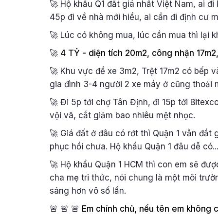
🚀 Hộ khẩu Q1 đắt giá nhất Việt Nam, ai đi
45p đi về nhà mới hiểu, ai cần đi định cư m
🚀 Lúc có không mua, lúc cần mua thì lại k
🚀
4 TỶ - diện tích 20m2, công nhận 17m
🚀 Khu vực để xe 3m2, Trệt 17m2 có bếp v
gia đình 3-4 người 2 xe máy ở cũng thoải 
🚀 Đi 5p tới chợ Tân Định, đi 15p tới Bitex
vội vã, cắt giảm bao nhiêu mệt nhọc.
🚀 Giá đất ở đâu có rớt thì Quận 1 vẫn đắt 
phục hồi chưa. Hộ khẩu Quận 1 đâu dễ có..
🚀 Hộ khẩu Quận 1 HCM thì con em sẽ được
cha mẹ tri thức, nói chung là một môi trườ
sáng hơn vô số lần.
🚨 🚨 🚨
Em chính chủ, nếu tên em không c