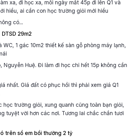
 làm xa, đi học xa, mỗi ngày mất 45p đi lên Q1 và
ới hiểu, ai cần con học trường giỏi mới hiểu
hông có...
2, DTSD 29m2
à WC, 1 gác 10m2 thiết kế sàn gỗ phòng máy lạnh,
mái
co, Nguyễn Huệ. Đi làm đi học chỉ hết 15p không cần
giá nhất. Giá đất có phục hồi thì phải xem giá Q1
.
 học trường giỏi, xung quanh cũng toàn bạn giỏi,
ng tuyệt vời hơn các nơi. Tương lai chắc chắn tươi
ó trên sổ em bồi thường 2 tỷ