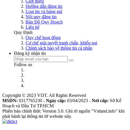
Giới thiệu
Hướng dẫn đăng tin
Loại tin và bảng giá
Nội quy đăng tin
Bản Đồ Quy Hoạch
Liên hệ
Quy Định
Quy chế hoạt động
Cơ chế giải quyết tranh chấp, khiếu nại
Chính sách bảo vệ thông tin cá nhân
Đăng ký nhận tin
Follow us
Copyright © 2023 VDT. All Rights Reserved
MSDN:
0317765230 -
Ngày cấp:
03/04/2023 -
Nơi cấp:
Sở Kế
Hoạch và Đầu Tư TP.HCM
Phiên bản chính thức Version 3.0. Ghi rõ nguồn "Vnland.info" khi
phát hành lại thông tin từ website này.