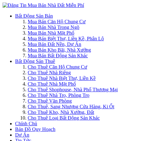
Bất Động Sản Bán
Mua Bán Căn Hộ Chung Cư
Mua Bán Nhà Trong Ngõ
Mua Bán Nhà Mặt Phố
Mua Bán Biệt Thự, Liền Kề, Phân Lô
Mua Bán Đất Nền, Dự Án
Mua Bán Kho Bãi, Nhà Xưởng
Mua Bán Bất Động Sản Khác
Bất Động Sản Thuê
Cho Thuê Căn Hộ Chung Cư
Cho Thuê Nhà Riêng
Cho Thuê Nhà Biệt Thự, Liền Kề
Cho Thuê Nhà Mặt Phố
Cho Thuê Shophouse, Nhà Phố Thương Mại
Cho Thuê Nhà Trọ, Phòng Trọ
Cho Thuê Văn Phòng
Cho Thuê, Sang Nhượng Cửa Hàng, Ki Ốt
Cho Thuê Kho, Nhà Xưởng, Đất
Cho Thuê Loại Bất Động Sản Khác
Chính Chủ
Bản Đồ Quy Hoạch
Dự Án
Tin Tức