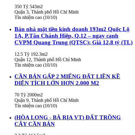
350 Tỷ
543m2
Quận 3, Thành phố Hồ Chí Minh
Tín nhiệm cao (10/10)
Bán nhà mặt tiền kinh doanh 193m2 Quốc Lộ
1A, P.Tân Chánh Hiệp, Q.12 – ngay cạnh
CVPM Quang Trung (QTSC); Giá 12,8 tỷ (TL)
12.5 Tỷ
192.3m2
Quận 12, Thành phố Hồ Chí Minh
Tín nhiệm cao (10/10)
CẦN BÁN GẤP 2 MIẾNG ĐẤT LIỀN KỀ
DIỆN TÍCH LỚN HƠN 2.000 M2
70 Tỷ
2000m2
Quận 9, Thành phố Hồ Chí Minh
Tín nhiệm cao (10/10)
(HÒA LONG - BÀ RỊA VT) ĐẤT TRỒNG
CÂY CẦN BÁN