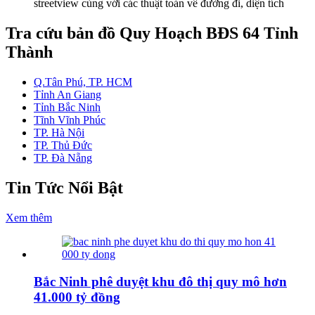
streetview cùng với các thuật toán về đường đi, diện tích
Tra cứu bản đồ Quy Hoạch BĐS 64 Tỉnh
Thành
Q.Tân Phú, TP. HCM
Tỉnh An Giang
Tỉnh Bắc Ninh
Tĩnh Vĩnh Phúc
TP. Hà Nội
TP. Thủ Đức
TP. Đà Nẵng
Tin Tức Nổi Bật
Xem thêm
Bắc Ninh phê duyệt khu đô thị quy mô hơn
41.000 tỷ đồng